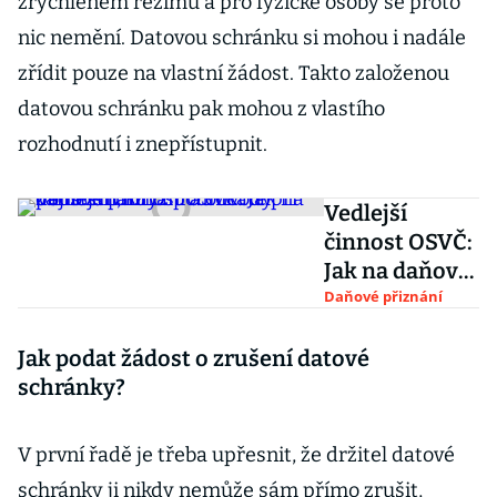
zrychleném režimu a pro fyzické osoby se proto
nic nemění. Datovou schránku si mohou i nadále
zřídit pouze na vlastní žádost. Takto založenou
datovou schránku pak mohou z vlastího
rozhodnutí i znepřístupnit.
Vedlejší
činnost OSVČ:
Jak na daňové
přiznání a
Daňové přiznání
odvody
pojištění, když
Jak podat žádost o zrušení datové
podnikáte při
schránky?
zaměstnání
V první řadě je třeba upřesnit, že držitel datové
schránky ji nikdy nemůže sám přímo zrušit,