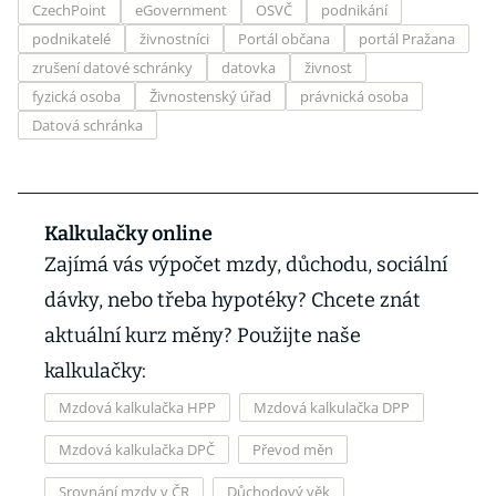
CzechPoint
eGovernment
OSVČ
podnikání
podnikatelé
živnostníci
Portál občana
portál Pražana
zrušení datové schránky
datovka
živnost
fyzická osoba
Živnostenský úřad
právnická osoba
Datová schránka
Kalkulačky online
Zajímá vás výpočet mzdy, důchodu, sociální
dávky, nebo třeba hypotéky? Chcete znát
aktuální kurz měny? Použijte naše
kalkulačky:
Mzdová kalkulačka HPP
Mzdová kalkulačka DPP
Mzdová kalkulačka DPČ
Převod měn
Srovnání mzdy v ČR
Důchodový věk