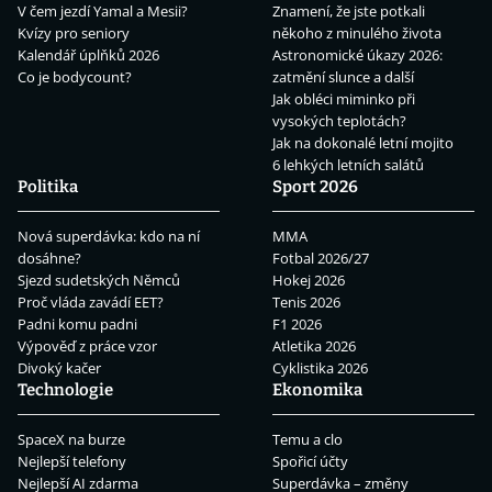
V čem jezdí Yamal a Mesii?
Znamení, že jste potkali
Kvízy pro seniory
někoho z minulého života
Kalendář úplňků 2026
Astronomické úkazy 2026:
Co je bodycount?
zatmění slunce a další
Jak obléci miminko při
vysokých teplotách?
Jak na dokonalé letní mojito
6 lehkých letních salátů
Politika
Sport 2026
Nová superdávka: kdo na ní
MMA
dosáhne?
Fotbal 2026/27
Sjezd sudetských Němců
Hokej 2026
Proč vláda zavádí EET?
Tenis 2026
Padni komu padni
F1 2026
Výpověď z práce vzor
Atletika 2026
Divoký kačer
Cyklistika 2026
Technologie
Ekonomika
SpaceX na burze
Temu a clo
Nejlepší telefony
Spořicí účty
Nejlepší AI zdarma
Superdávka – změny