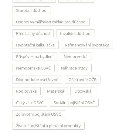
Starobní důchod
Osobní vyměřovací základ pro důchod
Předčasný důchod
Invalidní důchod
Hypoteční kalkulačka
Refinancování hypotéky
Příspěvek na bydlení
Nemocenská
Nemocenská OSVČ
Náhrada mzdy
Dlouhodobé ošetřovné
Ošetřovné OČR
Rodičovská
Mateřská
Otcovská
Čistý zisk OSVČ
Sociální pojištění OSVČ
Zdravotní pojištění OSVČ
Životní pojištění a penzijní produkty