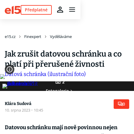
Předplatné
e15.cz
Finexpert
Vyděláváme
Jak zrušit datovou schránku a co
platí při přerušené živnosti
2
Fotogalerie
Klára Sudová
0
10. srpna 2023
·
10:45
Datovou schránku mají nově povinnou nejen