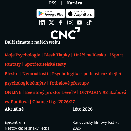
RSS
Kariéra
Další témata z našich webů
Moje Psychologie
Blesk Tlapky
Hráči na Blesku
iSport
Fantasy
Spotřebitelské testy
Blesku
Nemovitosti
Psychologika - podcast rozbíjející
psychologické mýty
Fotbalové přestupy
ONLINE
Eventový prostor Level 9
OKTAGON 92: Szabová
vs. Pudilová
Chance Liga 2026/27
Aktuálně
Léto 2026
Epicentrum
Karlovarský filmový festival
Neštovice: příznaky, léčba
2026