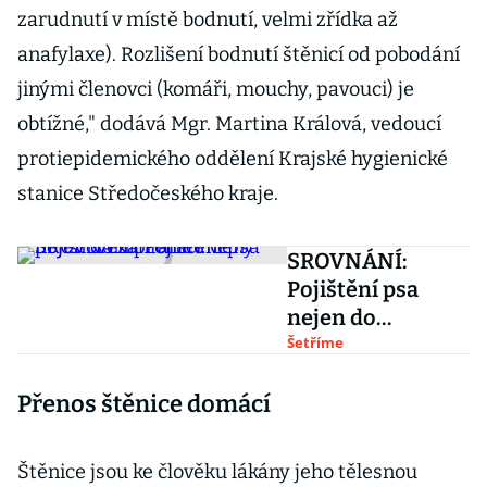
zarudnutí v místě bodnutí, velmi zřídka až
anafylaxe). Rozlišení bodnutí štěnicí od pobodání
jinými členovci (komáři, mouchy, pavouci) je
obtížné," dodává Mgr. Martina Králová, vedoucí
protiepidemického oddělení Krajské hygienické
stanice Středočeského kraje.
SROVNÁNÍ:
Pojištění psa
nejen do
zahraničí. Ceny
Šetříme
pojišťoven
Přenos štěnice domácí
přehledně
Štěnice jsou ke člověku lákány jeho tělesnou