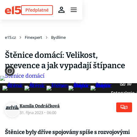
Předplatné
e15.cz
Finexpert
Bydlíme
Štěnice domácí: Velikost,
prevence a jak vypadají štípance
10
Fotogalerie
Kamila Ondráčková
3
31. října 2023
·
06:00
Štěnice byly dříve spojovány spíše s rozvojovými