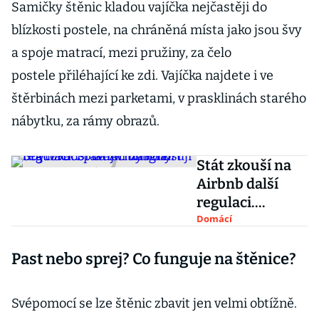
Samičky štěnic kladou vajíčka nejčastěji do
blízkosti postele, na chráněná místa jako jsou švy
a spoje matrací, mezi pružiny, za čelo
postele přiléhající ke zdi. Vajíčka najdete i ve
štěrbinách mezi parketami, v prasklinách starého
nábytku, za rámy obrazů.
Stát zkouší na
Airbnb další
regulaci.
Stávající zákony
Domácí
ubytovací
Past nebo sprej? Co funguje na štěnice?
platformy
ignorují
Svépomocí se lze štěnic zbavit jen velmi obtížně.