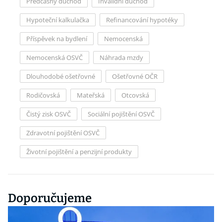
Předčasný důchod
Invalidní důchod
Hypoteční kalkulačka
Refinancování hypotéky
Příspěvek na bydlení
Nemocenská
Nemocenská OSVČ
Náhrada mzdy
Dlouhodobé ošetřovné
Ošetřovné OČR
Rodičovská
Mateřská
Otcovská
Čistý zisk OSVČ
Sociální pojištění OSVČ
Zdravotní pojištění OSVČ
Životní pojištění a penzijní produkty
Doporučujeme