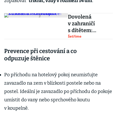
zopakovat
třikrát, vždy v rozmezí 14 dní
.
Dovolená
v zahraničí
s dítětem:
Potřebujete
Šetříme
souhlas druhého
Prevence při cestování a co
rodiče?
odpuzuje štěnice
Po příchodu na hotelový pokoj neumisťujte
zavazadlo na zem v blízkosti postele nebo na
postel. Ideální je zavazadlo po příchodu do pokoje
umístit do vany nebo sprchového koutu
v koupelně.