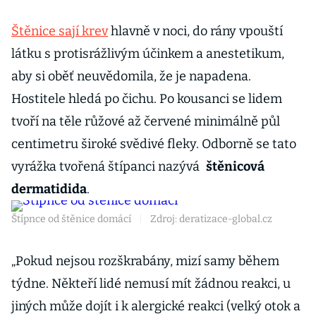
Štěnice sají krev
hlavně v noci, do rány vpouští
látku s protisrážlivým účinkem a anestetikum,
aby si oběť neuvědomila, že je napadena.
Hostitele hledá po čichu. Po kousanci se lidem
tvoří na těle růžové až červené minimálně půl
centimetru široké svědivé fleky. Odborně se tato
vyrážka tvořená štípanci nazývá
štěnicová
dermatidida
.
Štípnce od štěnice domácí
|
Zdroj: deratizace-global.cz
„Pokud nejsou rozškrabány, mizí samy během
týdne. Někteří lidé nemusí mít žádnou reakci, u
jiných může dojít i k alergické reakci (velký otok a