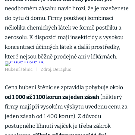
neodborném zásahu navíc hrozí, že je rozeženete
do bytu či domu. Firmy používají kombinaci
několika chemických látek ve formě postřiku a
aerosolu. K dispozici mají insekticidy s vysokou
koncentrací účinných látek a další prostředky,
které nejsou běžně prodejné ani v lékárnách.
Hubení štěnic
|
Zdroj: Deraplus
Cena hubení štěnic se zpravidla pohybuje okolo
od 1 000 až 1 100 korun za jeden zásah
(některý
firmy mají při vysokém výskytu uvedenu cenu za
jeden zásah od 1 400 korun). Z důvodu
postupného líhnutí vajíček je třeba zákrok