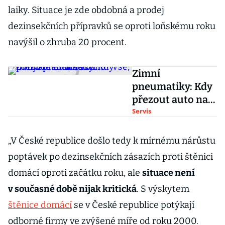
laiky. Situace je zde obdobná a prodej
dezinsekčních přípravků se oproti loňskému roku
navýšil o zhruba 20 procent.
Zimní
pneumatiky: Kdy
přezout auto na
zimu? Vše, co
Servis
byste měli vědět
„V České republice došlo tedy k mírnému nárůstu
poptávek po dezinsekčních zásazích proti štěnici
domácí oproti začátku roku, ale
situace není
v současné době nijak kritická
. S výskytem
štěnice domácí
se v České republice potýkají
odborné firmy ve zvýšené míře od roku 2000.