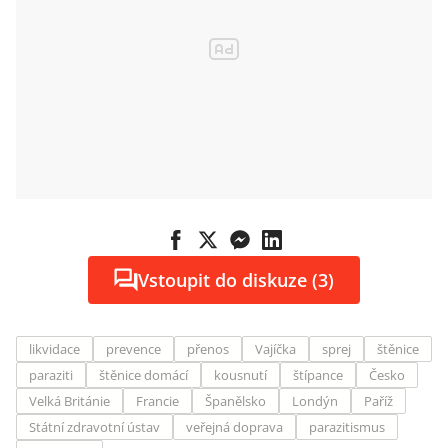
Vstoupit do diskuze (3)
likvidace
prevence
přenos
Vajíčka
sprej
štěnice
paraziti
štěnice domácí
kousnutí
štípance
Česko
Velká Británie
Francie
Španělsko
Londýn
Paříž
Státní zdravotní ústav
veřejná doprava
parazitismus