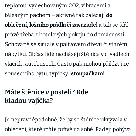
teplotou, vydechovaným CO2, vibracemi a
tělesným pachem – aktivně tak zalézají
do
oblečení, ložního prádla či zavazadel
a tak se šíří
právě třeba z hotelových pokojů do domácností.
Schované se šíří ale v palivovém dřevu či starém
nábytku. Občas lidé nacházejí štěnice v divadlech,
vlacích, autobusech. Často pak mohou přilézt i ze
sousedního bytu, typicky
stoupačkami
.
Máte štěnice v posteli? Kde
kladou vajíčka?
Je nepravděpodobné, že by se štěnice ukrývala v
oblečení, které máte právě na sobě. Raději pobývá