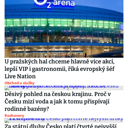
U pražských hal chceme hlavně více akcí,
lepší VIP i gastronomii, říká evropský šéf
Live Nation
Obchod a služby
Děsivý pohled na českou krajinu. Proč v
Česku mizí voda a jak k tomu přispívají
rodinné bazény?
Rozhovory
Za státní dluhy Česko platí čtvrté nejvyšší