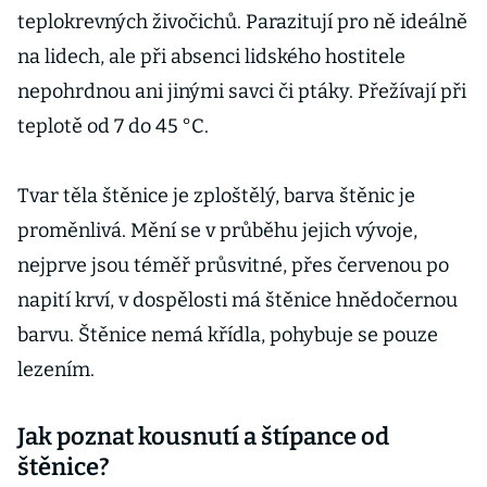
teplokrevných živočichů. Parazitují pro ně ideálně
na lidech, ale při absenci lidského hostitele
nepohrdnou ani jinými savci či ptáky. Přežívají při
teplotě od 7 do 45 °C.
Tvar těla štěnice je zploštělý, barva štěnic je
proměnlivá. Mění se v průběhu jejich vývoje,
nejprve jsou téměř průsvitné, přes červenou po
napití krví, v dospělosti má štěnice hnědočernou
barvu. Štěnice nemá křídla, pohybuje se pouze
lezením.
Jak poznat kousnutí a štípance od
štěnice?