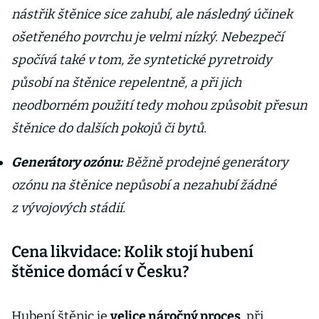
nástřik štěnice sice zahubí, ale následný účinek
ošetřeného povrchu je velmi nízký. Nebezpečí
spočívá také v tom, že syntetické pyretroidy
působí na štěnice repelentně, a při jich
neodborném použití tedy mohou způsobit přesun
štěnice do dalších pokojů či bytů.
Generátory ozónu:
Běžně prodejné generátory
ozónu na štěnice nepůsobí a nezahubí žádné
z vývojových stádií.
Cena likvidace: Kolik stojí hubení
štěnice domácí v Česku?
Hubení štěnic je
velice náročný proces
, při