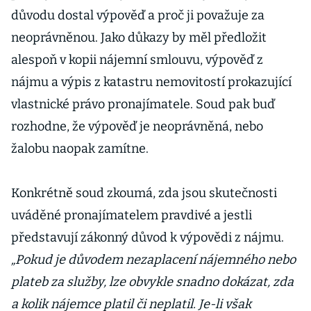
důvodu dostal výpověď a proč ji považuje za
neoprávněnou. Jako důkazy by měl předložit
alespoň v kopii nájemní smlouvu, výpověď z
nájmu a výpis z katastru nemovitostí prokazující
vlastnické právo pronajímatele. Soud pak buď
rozhodne, že výpověď je neoprávněná, nebo
žalobu naopak zamítne.
Konkrétně soud zkoumá, zda jsou skutečnosti
uváděné pronajímatelem pravdivé a jestli
představují zákonný důvod k výpovědi z nájmu.
„Pokud je důvodem nezaplacení nájemného nebo
plateb za služby, lze obvykle snadno dokázat, zda
a kolik nájemce platil či neplatil. Je-li však