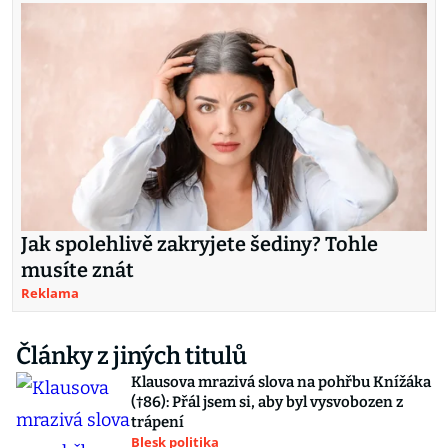
Jak spolehlivě zakryjete šediny? Tohle
musíte znát
Reklama
Články z jiných titulů
Klausova mrazivá slova na pohřbu Knížáka
(†86): Přál jsem si, aby byl vysvobozen z
trápení
Blesk politika