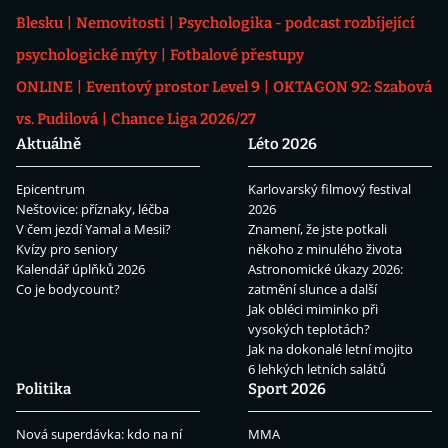
Blesku
Nemovitosti
Psychologika - podcast rozbíjející
psychologické mýty
Fotbalové přestupy
ONLINE
Eventový prostor Level 9
OKTAGON 92: Szabová
vs. Pudilová
Chance Liga 2026/27
Aktuálně
Léto 2026
Epicentrum
Karlovarský filmový festival
Neštovice: příznaky, léčba
2026
V čem jezdí Yamal a Mesii?
Znamení, že jste potkali
Kvízy pro seniory
někoho z minulého života
Kalendář úplňků 2026
Astronomické úkazy 2026:
Co je bodycount?
zatmění slunce a další
Jak obléci miminko při
vysokých teplotách?
Jak na dokonalé letní mojito
6 lehkých letních salátů
Politika
Sport 2026
Nová superdávka: kdo na ní
MMA