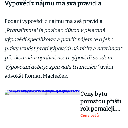
Výpověď z nájmu má svá pravidla
Podání výpovědi z nájmu má svá pravidla.
„Pronajímatel je povinen důvod v písemné
výpovědi specifikovat a poučit nájemce o jeho
právu vznést proti výpovědi námitky a navrhnout
přezkoumání oprávněnosti výpovědi soudem.
Výpovědní doba je zpravidla tři měsíce,“
uvádí
advokát Roman Macháček.
Ceny bytů
porostou příští
rok pomaleji.
Ale snížení by
Ceny bytů
podle expertů