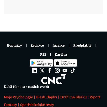
Kontakty
Redakce
Inzerce
Předplatné
RSS
Kariéra
Další témata z našich webů
Moje Psychologie
Blesk Tlapky
Hráči na Blesku
iSport
Fantasy
Spotřebitelské testy