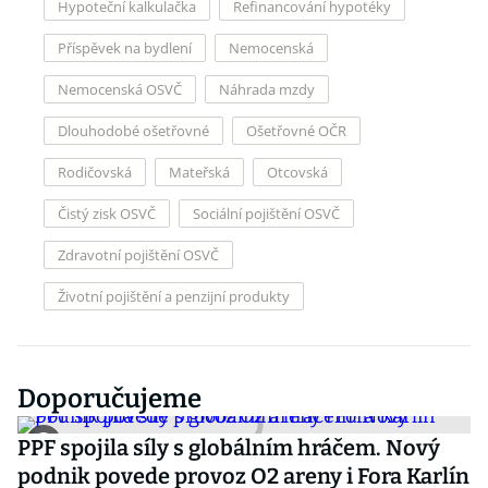
Hypoteční kalkulačka
Refinancování hypotéky
Příspěvek na bydlení
Nemocenská
Nemocenská OSVČ
Náhrada mzdy
Dlouhodobé ošetřovné
Ošetřovné OČR
Rodičovská
Mateřská
Otcovská
Čistý zisk OSVČ
Sociální pojištění OSVČ
Zdravotní pojištění OSVČ
Životní pojištění a penzijní produkty
Doporučujeme
PPF spojila síly s globálním hráčem. Nový
podnik povede provoz O2 areny i Fora Karlín