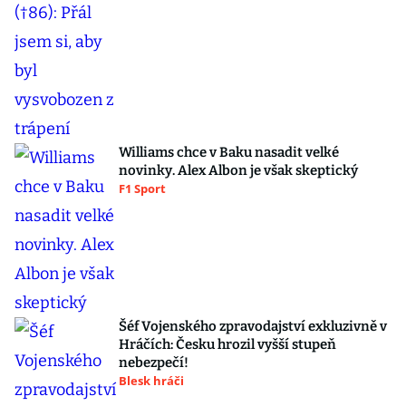
Williams chce v Baku nasadit velké
novinky. Alex Albon je však skeptický
F1 Sport
Šéf Vojenského zpravodajství exkluzivně v
Hráčích: Česku hrozil vyšší stupeň
nebezpečí!
Blesk hráči