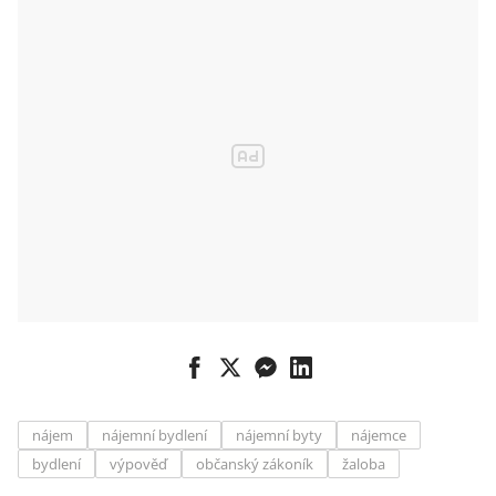
nájem
nájemní bydlení
nájemní byty
nájemce
bydlení
výpověď
občanský zákoník
žaloba