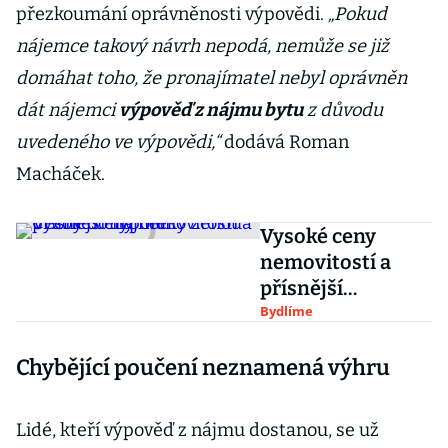
přezkoumání oprávněnosti výpovědi.
„Pokud
nájemce takový návrh nepodá, nemůže se již
domáhat toho, že pronajímatel nebyl oprávněn
dát nájemci
výpověď z nájmu bytu
z důvodu
uvedeného ve výpovědi,“
dodává Roman
Macháček.
Vysoké ceny
nemovitostí a
přísnější
hypotéky ženou
Bydlíme
Čechy do nájmů
Chybějící poučení neznamená výhru
Lidé, kteří výpověď z nájmu dostanou, se už