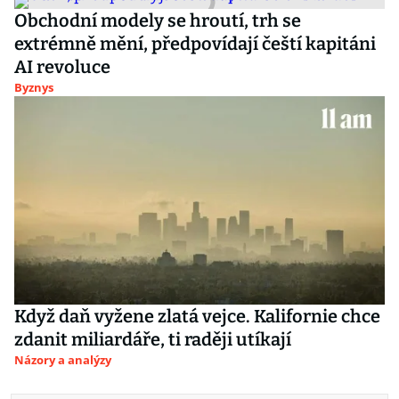
Obchodní modely se hroutí, trh se
extrémně mění, předpovídají čeští kapitáni
AI revoluce
Byznys
Když daň vyžene zlatá vejce. Kalifornie chce
zdanit miliardáře, ti raději utíkají
Názory a analýzy