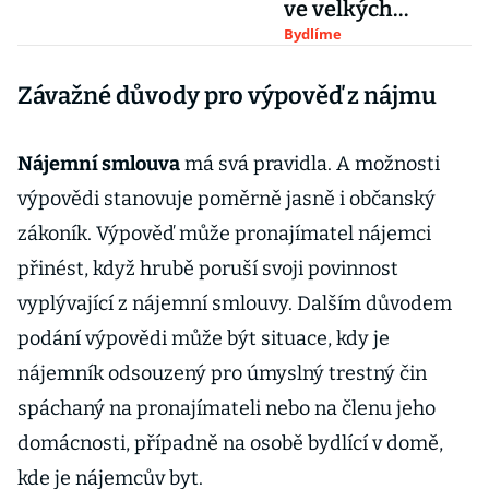
ve velkých
městech většinou
Bydlíme
zpomalilo
Závažné důvody pro výpověď z nájmu
Nájemní smlouva
má svá pravidla. A možnosti
výpovědi stanovuje poměrně jasně i občanský
zákoník. Výpověď může pronajímatel nájemci
přinést, když hrubě poruší svoji povinnost
vyplývající z nájemní smlouvy. Dalším důvodem
podání výpovědi může být situace, kdy je
nájemník odsouzený pro úmyslný trestný čin
spáchaný na pronajímateli nebo na členu jeho
domácnosti, případně na osobě bydlící v domě,
kde je nájemcův byt.