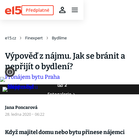
Předplatné
e15.cz
Finexpert
Bydlíme
Výpověď z nájmu. Jak se bránit a
nepřijít o bydlení?
2
Fotogalerie
Jana Poncarová
28. ledna 2020
·
06:22
Když majitel domu nebo bytu přinese nájemci