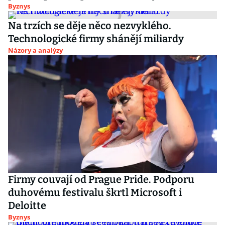
Byznys
Na trzích se děje něco nezvyklého.
Technologické firmy shánějí miliardy
Názory a analýzy
Firmy couvají od Prague Pride. Podporu
duhovému festivalu škrtl Microsoft i
Deloitte
Byznys