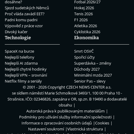
dosáhne?
Fotbal 2026/27
Sjezd sudetských Němců
Hokej 2026
Proč vláda zavádí EET?
Tenis 2026
Padni komu padni
F1 2026
Výpověď z práce vzor
Atletika 2026
Divoký kačer
Cyklistika 2026
Technologie
Ekonomika
SpaceX na burze
Smrt OSVČ
Nejlepší telefony
Spořicí účty
Nejlepší AI zdarma
Superdávka – změny
Nejlepší chytré hodinky
Důchody 2027
Nejlepší VPN – srovnání
Minimální mzda 2027
Netflix filmy a seriály
Senior Pas – slevy
© 2001 - 2026 Copyright
CZECH NEWS CENTER a.s.
se sídlem náměstí Marie Schmolkové 3493/1, 100 00 Praha 10 -
Strašnice, IČO: 02346826, zapsána v OR, sp.zn. B 19490 a dodavatelé
obsahu
Autorská práva k publikovaným materiálům
Podmínky pro užívání služby informační společnosti
Informace o zpracování osobních údajů
Cookies
Nastavení soukromí
Vlastnická struktura