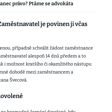
anec právo? Ptáme se advokáta
aměstnavatel je povinen ji včas
lenou, případně schválit žádost zaměstnance
zaměstnavatel alespoň 14 dnů předem a to
ak i možnost kratšího či okamžitého nástupu
ájemné dohodě mezi zaměstnancem a
zana Švecová.
dovolené