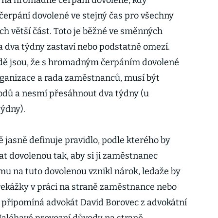
í na hromadné čerpání dovolené, kdy
erpání dovolené ve stejný čas pro všechny
ch větší část. Toto je běžné ve směnných
a dva týdny zastaví nebo podstatně omezí.
dě jsou, že s hromadným čerpáním dovolené
rganizace a rada zaměstnanců, musí být
odů a nesmí přesáhnout dva týdny (u
ýdny).
 jasně definuje pravidlo, podle kterého by
t dovolenou tak, aby si ji zaměstnanec
mu na tuto dovolenou vznikl nárok, ledaže by
řekážky v práci na straně zaměstnance nebo
 připomíná advokát David Borovec z advokátní