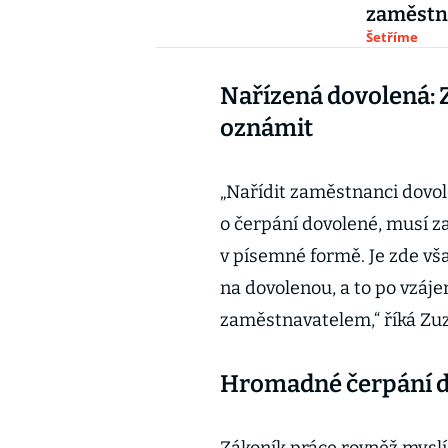
zaměstn
Šetříme
Nařízená dovolená: Z
oznámit
„Nařídit zaměstnanci dovo
o čerpání dovolené, musí 
v písemné formě. Je zde vš
na dovolenou, a to po vz
zaměstnavatelem,“ říká Zu
Hromadné čerpání 