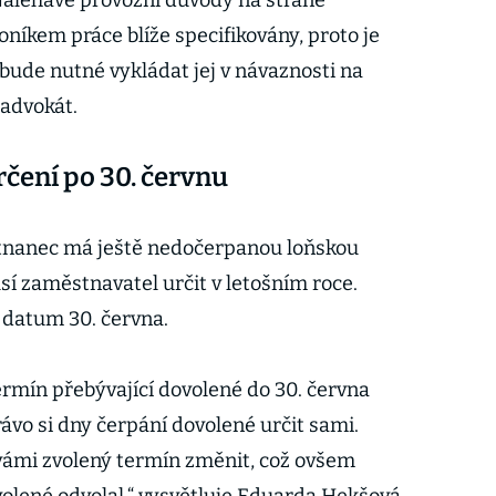
Naléhavé provozní důvody na straně
níkem práce blíže specifikovány, proto je
bude nutné vykládat jej v návaznosti na
 advokát.
rčení po 30. červnu
stnanec má ještě nedočerpanou loňskou
sí zaměstnavatel určit v letošním roce.
 datum 30. června.
ermín přebývající dovolené do 30. června
ávo si dny čerpání dovolené určit sami.
ámi zvolený termín změnit, což ovšem