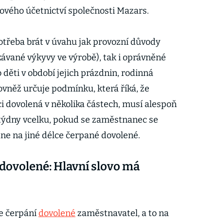
vého účetnictví společnosti Mazars.
potřeba brát v úvahu jak provozní důvody
ávané výkyvy ve výrobě), tak i oprávněné
děti v období jejich prázdnin, rodinná
ovněž určuje podmínku, která říká, že
i dovolená v několika částech, musí alespoň
 týdny vcelku, pokud se zaměstnanec se
 na jiné délce čerpané dovolené.
 dovolené: Hlavní slovo má
je čerpání
dovolené
zaměstnavatel, a to na