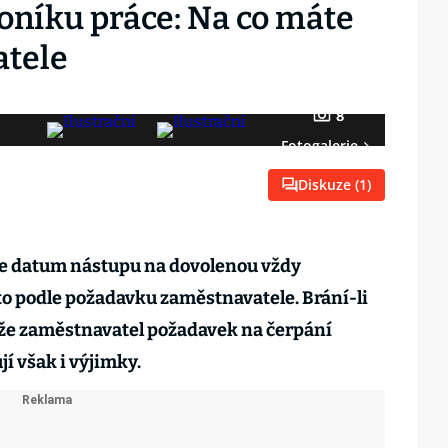
oníku práce: Na co máte
atele
8
Fotogalerie
Diskuze (
1
)
je datum nástupu na dovolenou vždy
to podle požadavku zaměstnavatele. Brání-li
že zaměstnavatel požadavek na čerpání
í však i výjimky.