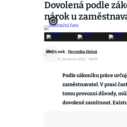
Dovolená podle zák
nárok u zaměstnav
,
onk
Veronika Hejná
6. července 2023
·
09:05
Podle zákoníku práce urču
zaměstnavatel. V praxi čas
tomu provozní důvody, mů
dovolené zamítnout. Existuj