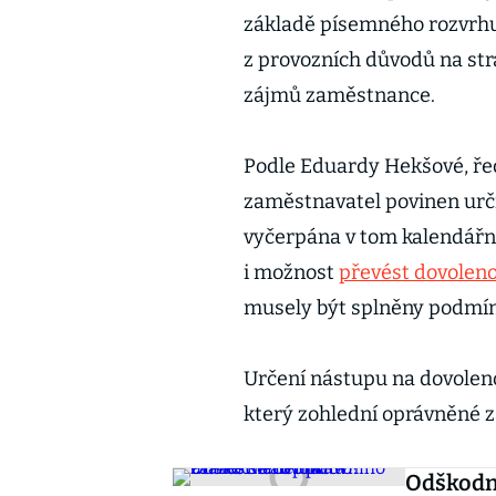
základě písemného rozvrhu
z provozních důvodů na str
zájmů zaměstnance.
Podle Eduardy Hekšové, ředi
zaměstnavatel povinen urči
vyčerpána v tom kalendářní
i možnost
převést dovoleno
musely být splněny podmí
Určení nástupu na dovolen
který zohlední oprávněné z
Odškodn