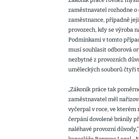
Zákoník práce rovněž mysl
zaměstnavatel rozhodne o č
zaměstnance, případně jeji
provozech, kdy se výroba n
Podmínkami v tomto přípa
musí souhlasit odborová o
nezbytné z provozních dův
uměleckých souborů čtyři t
„Zákoník práce tak poměrně
zaměstnavatel měl nařizova
vyčerpal v roce, ve kterém 
čerpání dovolené bránily p
naléhavé provozní důvody,“