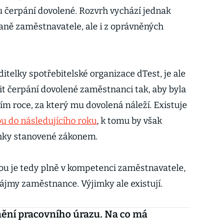
 čerpání dovolené. Rozvrh vychází jednak
aně zaměstnavatele, ale i z oprávněných
telky spotřebitelské organizace dTest, je ale
t čerpání dovolené zaměstnanci tak, aby byla
m roce, za který mu dovolená náleží. Existuje
u do následujícího roku
, k tomu by však
nky stanovené zákonem.
ou je tedy plně v kompetenci zaměstnavatele,
ájmy zaměstnance. Výjimky ale existují.
ění pracovního úrazu. Na co má