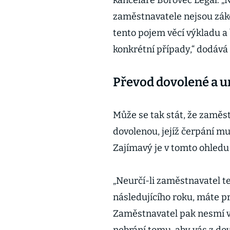
kanceláře Borovec Legal. „
zaměstnavatele nejsou záko
tento pojem věcí výkladu a 
konkrétní případy,“ dodává
Převod dovolené a u
Může se tak stát, že zamě
dovolenou, jejíž čerpání mu
Zajímavý je v tomto ohledu
„Neurčí-li zaměstnavatel t
následujícího roku, máte pr
Zaměstnavatel pak nesmí v