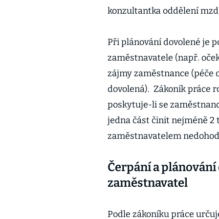
konzultantka oddělení mzdo
Při plánování dovolené je 
zaměstnavatele (např. oček
zájmy zaměstnance (péče o 
dovolená). Zákoník práce r
poskytuje-li se zaměstnanc
jedna část činit nejméně 2
zaměstnavatelem nedohodne
Čerpání a plánování
zaměstnavatel
Podle zákoníku práce urču