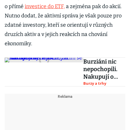
o přímé
investice do ETF,
a zejména pak do akcií.
Nutno dodat, že aktivní správa je však pouze pro
zdatné investory, kteří se orientují v různých
druzích aktiv a v jejich reakcích na chování
ekonomiky.
Burziáni nic
nepochopili.
Nakupují o
čtvrtinu
Burzy a trhy
nadhodnocené
akcie, zatím se
stahuje
smyčka