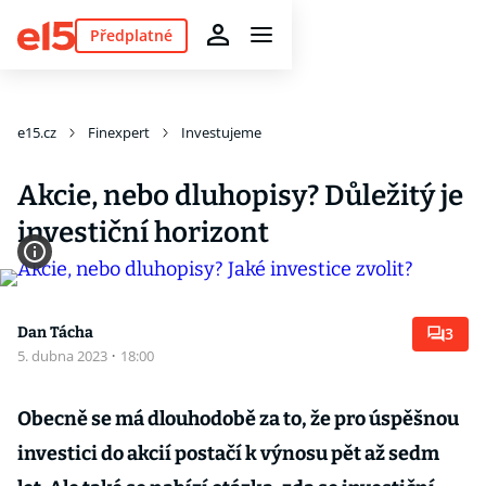
Předplatné
e15.cz
Finexpert
Investujeme
Akcie, nebo dluhopisy? Důležitý je
investiční horizont
Dan Tácha
3
5. dubna 2023
·
18:00
Obecně se má dlouhodobě za to, že pro úspěšnou
investici do akcií postačí k výnosu pět až sedm