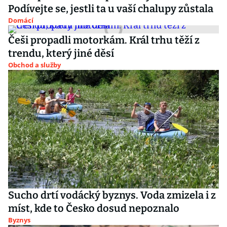
Podívejte se, jestli ta u vaší chalupy zůstala
Domácí
Češi propadli motorkám. Král trhu těží z
trendu, který jiné děsí
Obchod a služby
Sucho drtí vodácký byznys. Voda zmizela i z
míst, kde to Česko dosud nepoznalo
Byznys