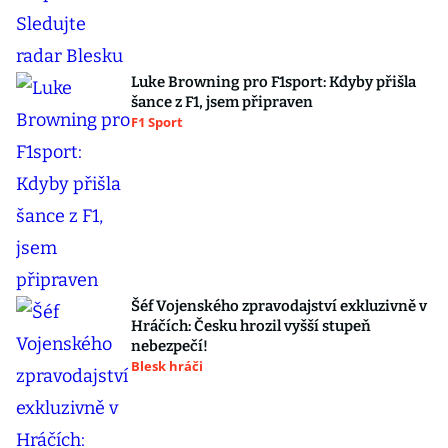
Luke Browning pro F1sport: Kdyby přišla
šance z F1, jsem připraven
F1 Sport
Šéf Vojenského zpravodajství exkluzivně v
Hráčích: Česku hrozil vyšší stupeň
nebezpečí!
Blesk hráči