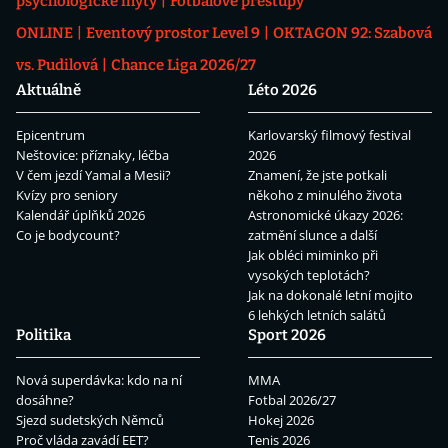
psychologické mýty
Fotbalové přestupy
ONLINE
Eventový prostor Level 9
OKTAGON 92: Szabová
vs. Pudilová
Chance Liga 2026/27
Aktuálně
Léto 2026
Epicentrum
Karlovarský filmový festival
Neštovice: příznaky, léčba
2026
V čem jezdí Yamal a Mesii?
Znamení, že jste potkali
Kvízy pro seniory
někoho z minulého života
Kalendář úplňků 2026
Astronomické úkazy 2026:
Co je bodycount?
zatmění slunce a další
Jak obléci miminko při
vysokých teplotách?
Jak na dokonalé letní mojito
6 lehkých letních salátů
Politika
Sport 2026
Nová superdávka: kdo na ní
MMA
dosáhne?
Fotbal 2026/27
Sjezd sudetských Němců
Hokej 2026
Proč vláda zavádí EET?
Tenis 2026