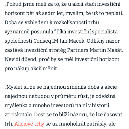
„Pokud jsme měli za to, že u akcií stačí investiční
horizont pět až sedm let, myslím, že už to neplatí.
Doba se vzhledem k rozkolísanosti trhů
významně posunula,“ říká investiční specialista
společnosti Conseq IM Jan Macek. Odlišný názor
zastává investiční stratég Partners Martin Mašát.
Nevidí důvod, proč by se měl investiční horizont
pro nákup akcií měnit
„Myslet si, že se najednou změnila doba a akcie
najednou nebudou v průměru růst, je odvážná
myšlenka a mnoho investorů na ní v historii
ztroskotalo. Dost se to blíží názoru, že lze časovat
trh.
Akciové trhy
se už mnohokrát zatřásly, ale