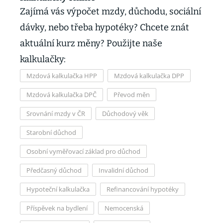
Zajímá vás výpočet mzdy, důchodu, sociální
dávky, nebo třeba hypotéky? Chcete znát
aktuální kurz měny? Použijte naše
kalkulačky:
Mzdová kalkulačka HPP
Mzdová kalkulačka DPP
Mzdová kalkulačka DPČ
Převod měn
Srovnání mzdy v ČR
Důchodový věk
Starobní důchod
Osobní vyměřovací základ pro důchod
Předčasný důchod
Invalidní důchod
Hypoteční kalkulačka
Refinancování hypotéky
Příspěvek na bydlení
Nemocenská