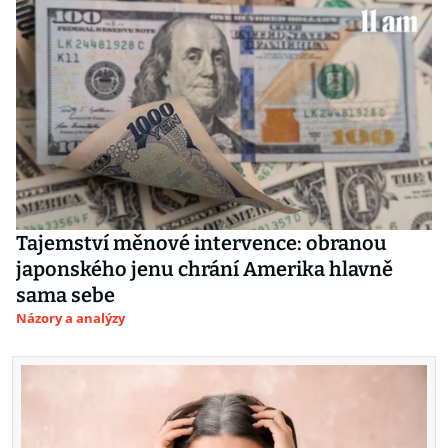
Tajemství měnové intervence: obranou
japonského jenu chrání Amerika hlavně
sama sebe
Názory a analýzy