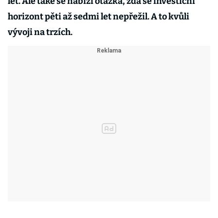
let. Ale také se nabízí otázka, zda se investiční
horizont pěti až sedmi let nepřežil. A to kvůli
vývoji na trzích.