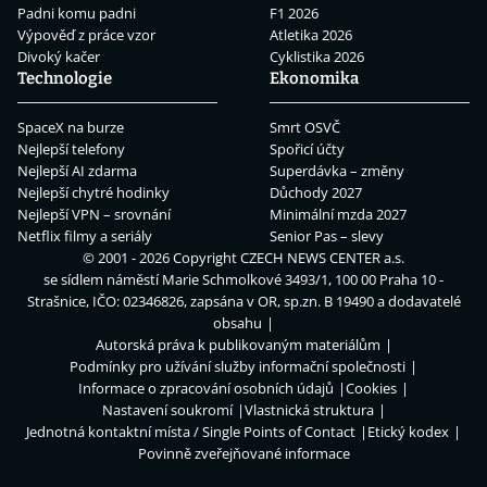
Padni komu padni
F1 2026
Výpověď z práce vzor
Atletika 2026
Divoký kačer
Cyklistika 2026
Technologie
Ekonomika
SpaceX na burze
Smrt OSVČ
Nejlepší telefony
Spořicí účty
Nejlepší AI zdarma
Superdávka – změny
Nejlepší chytré hodinky
Důchody 2027
Nejlepší VPN – srovnání
Minimální mzda 2027
Netflix filmy a seriály
Senior Pas – slevy
© 2001 - 2026 Copyright
CZECH NEWS CENTER a.s.
se sídlem náměstí Marie Schmolkové 3493/1, 100 00 Praha 10 -
Strašnice, IČO: 02346826, zapsána v OR, sp.zn. B 19490 a dodavatelé
obsahu
Autorská práva k publikovaným materiálům
Podmínky pro užívání služby informační společnosti
Informace o zpracování osobních údajů
Cookies
Nastavení soukromí
Vlastnická struktura
Jednotná kontaktní místa / Single Points of Contact
Etický kodex
Povinně zveřejňované informace