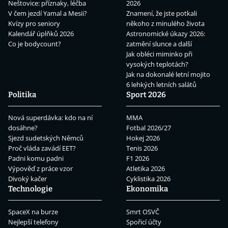
Neštovice: příznaky, léčba
2026
V čem jezdí Yamal a Mesii?
Znamení, že jste potkali
Kvízy pro seniory
někoho z minulého života
Kalendář úplňků 2026
Astronomické úkazy 2026:
Co je bodycount?
zatmění slunce a další
Jak obléci miminko při
vysokých teplotách?
Jak na dokonalé letní mojito
6 lehkých letních salátů
Politika
Sport 2026
Nová superdávka: kdo na ní
MMA
dosáhne?
Fotbal 2026/27
Sjezd sudetských Němců
Hokej 2026
Proč vláda zavádí EET?
Tenis 2026
Padni komu padni
F1 2026
Výpověď z práce vzor
Atletika 2026
Divoký kačer
Cyklistika 2026
Technologie
Ekonomika
SpaceX na burze
Smrt OSVČ
Nejlepší telefony
Spořicí účty