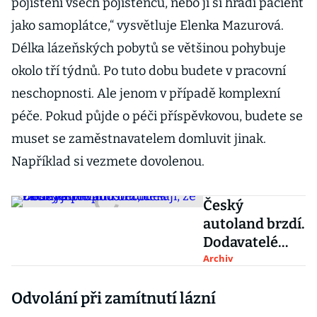
pojištění všech pojištěnců, nebo ji si hradí pacient
jako samoplátce,“ vysvětluje Elenka Mazurová.
Délka lázeňských pobytů se většinou pohybuje
okolo tří týdnů. Po tuto dobu budete v pracovní
neschopnosti. Ale jenom v případě komplexní
péče. Pokud půjde o péči příspěvkovou, budete se
muset se zaměstnavatelem domluvit jinak.
Například si vezmete dovolenou.
Český
autoland brzdí.
Dodavatelé
automobilek
Archiv
začínají
Odvolání při zamítnutí lázní
propouštět,
čekají, že bude