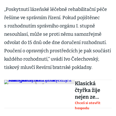
ještě hůř
„Poskytnutí lázeňské léčebně rehabilitační péče
řešíme ve správním řízení. Pokud pojištěnec
s rozhodnutím správního orgánu I. stupně
nesouhlasí, může se proti němu samozřejmě
odvolat do 15 dnů ode dne doručení rozhodnutí.
Poučení o opravných prostředcích je pak součástí
každého rozhodnutí,“ uvádí Ivo Čelechovský,
tiskový mluvčí Revírní bratrské pokladny.
Klasická
čtyřka žije
nejen ze
štamgastů.
Chceš si otevřít
hospodu
Nádražka v