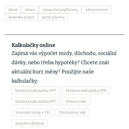
lázně
zdraví
zdravotní pojišťovny
zdravotnictví
lázeňský pobyt
lázně zdarma
Kalkulačky online
Zajímá vás výpočet mzdy, důchodu, sociální
dávky, nebo třeba hypotéky? Chcete znát
aktuální kurz měny? Použijte naše
kalkulačky:
Mzdová kalkulačka HPP
Mzdová kalkulačka DPP
Mzdová kalkulačka DPČ
Převod měn
Srovnání mzdy v ČR
Důchodový věk
Starobní důchod