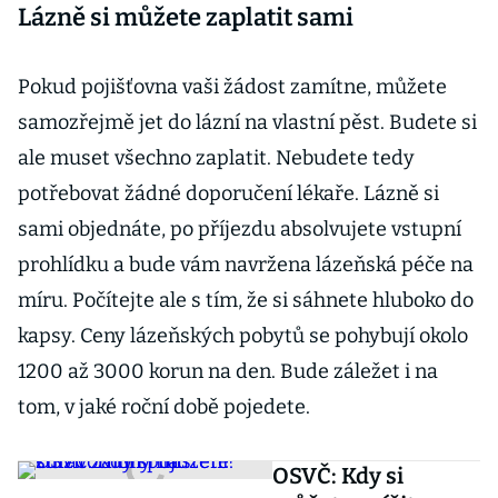
Radotíně vábí
Lázně si můžete zaplatit sami
na nízké ceny a
velké porce
Pokud pojišťovna vaši žádost zamítne, můžete
samozřejmě jet do lázní na vlastní pěst. Budete si
ale muset všechno zaplatit. Nebudete tedy
potřebovat žádné doporučení lékaře. Lázně si
sami objednáte, po příjezdu absolvujete vstupní
prohlídku a bude vám navržena lázeňská péče na
míru. Počítejte ale s tím, že si sáhnete hluboko do
kapsy. Ceny lázeňských pobytů se pohybují okolo
1200 až 3000 korun na den. Bude záležet i na
tom, v jaké roční době pojedete.
OSVČ: Kdy si