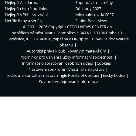
Nejlepší AI zdarma
Superdávka – změny
Nejlepší chytré hodinky
Důchody 2027
Nejlepší VPN – srovnání
Minimální mzda 2027
Netflix filmy a seriály
Senior Pas – slevy
© 2001 - 2026 Copyright
CZECH NEWS CENTER a.s.
se sídlem náměstí Marie Schmolkové 3493/1, 100 00 Praha 10 -
Strašnice, IČO: 02346826, zapsána v OR, sp.zn. B 19490 a dodavatelé
obsahu
Autorská práva k publikovaným materiálům
Podmínky pro užívání služby informační společnosti
Informace o zpracování osobních údajů
Cookies
Nastavení soukromí
Vlastnická struktura
Jednotná kontaktní místa / Single Points of Contact
Etický kodex
Povinně zveřejňované informace