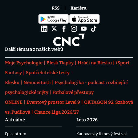
RSS
Kariéra
Další témata z našich webů
Moje Psychologie
Blesk Tlapky
Hráči na Blesku
iSport
Fantasy
Spotřebitelské testy
Blesku
Nemovitosti
Psychologika - podcast rozbíjející
psychologické mýty
Fotbalové přestupy
ONLINE
Eventový prostor Level 9
OKTAGON 92: Szabová
vs. Pudilová
Chance Liga 2026/27
Aktuálně
Léto 2026
Epicentrum
Karlovarský filmový festival