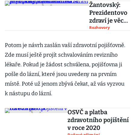
Žantovský:
Prezidentovo
zdraví je věc
veřejná. Ale
Rozhovory
neříká se nám
pravda.
Potom je návrh zaslán vaší zdravotní pojišťovně.
Zeman není
Zde musí ještě projít schvalováním revizního
psychicky
lékaře. Pokud je žádost schválena, pojišťovna ji
zdráv
pošle do lázní, které jsou uvedeny na prvním
místě. Poté už jenom zbývá čekat, až vás vyzvou
k nástupu do lázní.
OSVČ a platba
zdravotního pojištění
v roce 2020
Daňové přiznání