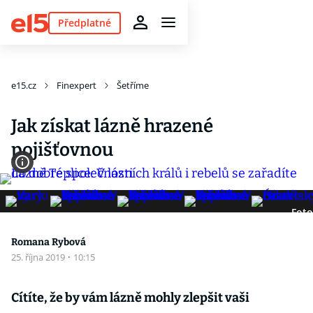
Předplatné
e15.cz
Finexpert
Šetříme
Jak získat lázně hrazené
pojišťovnou
Foto
Romana Rybová
25. října 2019
·
10:15
Cítíte, že by vám lázně mohly zlepšit vaši