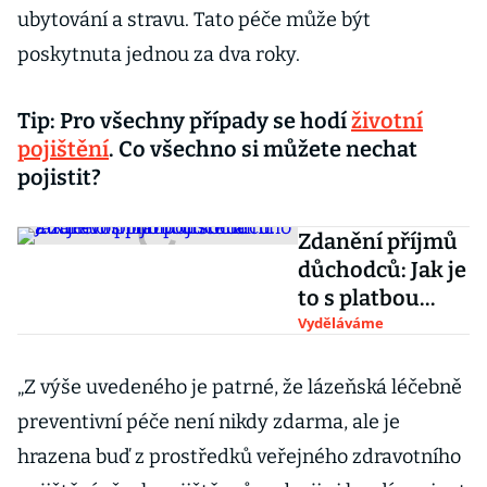
ubytování a stravu. Tato péče může být
poskytnuta jednou za dva roky.
Tip: Pro všechny případy se hodí
životní
pojištění
. Co všechno si můžete nechat
pojistit?
Zdanění příjmů
důchodců: Jak je
to s platbou
sociálního a
Vyděláváme
zdravotního
pojištění?
„Z výše uvedeného je patrné, že lázeňská léčebně
preventivní péče není nikdy zdarma, ale je
hrazena buď z prostředků veřejného zdravotního