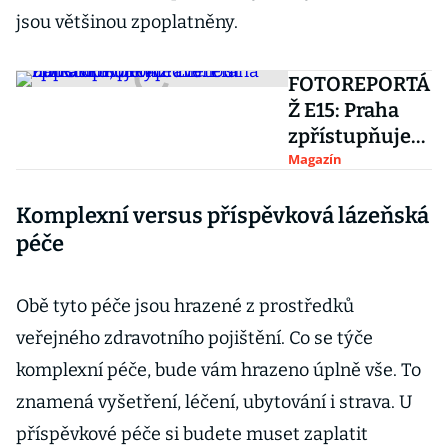
jsou většinou zpoplatněny.
FOTOREPORTÁ
Ž E15: Praha
zpřístupňuje
upravenou
Magazín
náplavku,
Komplexní versus příspěvková lázeňská
prohlédněte si
unikátní
péče
kobky
Obě tyto péče jsou hrazené z prostředků
veřejného zdravotního pojištění. Co se týče
komplexní péče, bude vám hrazeno úplně vše. To
znamená vyšetření, léčení, ubytování i strava. U
příspěvkové péče si budete muset zaplatit