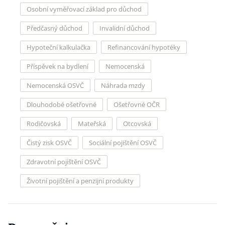
Osobní vyměřovací základ pro důchod
Předčasný důchod
Invalidní důchod
Hypoteční kalkulačka
Refinancování hypotéky
Příspěvek na bydlení
Nemocenská
Nemocenská OSVČ
Náhrada mzdy
Dlouhodobé ošetřovné
Ošetřovné OČR
Rodičovská
Mateřská
Otcovská
Čistý zisk OSVČ
Sociální pojištění OSVČ
Zdravotní pojištění OSVČ
Životní pojištění a penzijní produkty