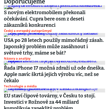
Doporučujeme
S novým elektromobilem překonali
očekávání. Cupra bere osm z deseti
zákazníků konkurenci
Český a evropský autoprůmysl
USA po 28 letech použily mimořádný zásah.
Japonský problém může zasáhnout i
světové trhy, máme se bát?
Názory a analýzy
Řada iPhone 17 možná zdraží už ode dneška.
Apple navíc škrtá jejich výrobu víc, než se
čekalo
Technologie a média
EU staví čipové továrny, v Česku to stojí.
Investici v Rožnově za 44 miliard
komplikuje zapeklitý problém