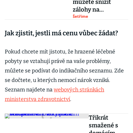
můžete snížit
zálohy na
zdravotním
Šetříme
pojištění?
Jak zjistit, jestli má cenu vůbec žádat?
Pokud chcete mít jistotu, že hrazené léčebné
pobyty se vztahují právě na vaše problémy,
můžete se podívat do indikačního seznamu. Zde
se dočtete, u kterých nemocí nárok vzniká.
Seznam najdete na
webových stránkách
ministerstva zdravotnictví
.
Třikrát
smažené s