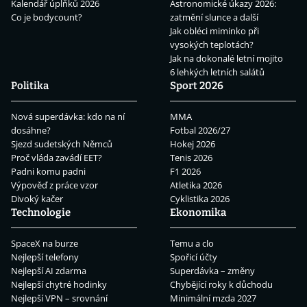
Kalendář úplňků 2026
Astronomické úkazy 2026:
Co je bodycount?
zatmění slunce a další
Jak obléci miminko při
vysokých teplotách?
Jak na dokonalé letní mojito
6 lehkých letních salátů
Politika
Sport 2026
Nová superdávka: kdo na ní
MMA
dosáhne?
Fotbal 2026/27
Sjezd sudetských Němců
Hokej 2026
Proč vláda zavádí EET?
Tenis 2026
Padni komu padni
F1 2026
Výpověď z práce vzor
Atletika 2026
Divoký kačer
Cyklistika 2026
Technologie
Ekonomika
SpaceX na burze
Temu a clo
Nejlepší telefony
Spořicí účty
Nejlepší AI zdarma
Superdávka – změny
Nejlepší chytré hodinky
Chybějící roky k důchodu
Nejlepší VPN – srovnání
Minimální mzda 2027