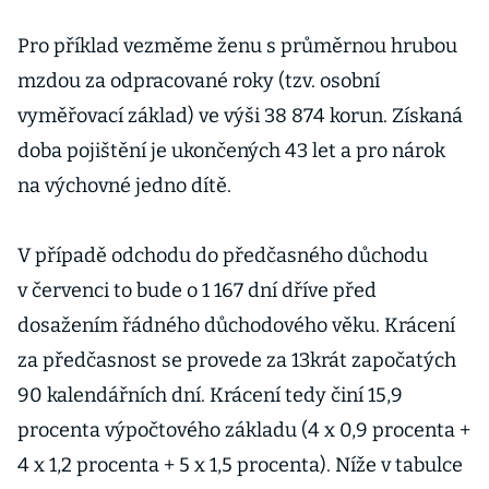
Pro příklad vezměme ženu s průměrnou hrubou
mzdou za odpracované roky (tzv. osobní
vyměřovací základ) ve výši 38 874 korun. Získaná
doba pojištění je ukončených 43 let a pro nárok
na výchovné jedno dítě.
V případě odchodu do předčasného důchodu
v červenci to bude o 1 167 dní dříve před
dosažením řádného důchodového věku. Krácení
za předčasnost se provede za 13krát započatých
90 kalendářních dní. Krácení tedy činí 15,9
procenta výpočtového základu (4 x 0,9 procenta +
4 x 1,2 procenta + 5 x 1,5 procenta). Níže v tabulce