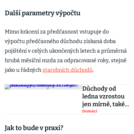
Další parametry výpočtu
Mimo krácení za předčasnost vstupuje do
výpočtu předčasného důchodu získaná doba
pojištění v celých ukončených letech a průměrná
hrubá měsíční mzda za odpracované roky, stejně
jako u řádných
starobních důchodů
.
Důchody od
ledna vzrostou
jen mírně, také
další roky
Domácí
budou pro
Jak to bude v praxi?
seniory hubené