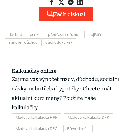
Začít diskuzi
důchod
penze
předčasný důchod
pojištění
starobní důchod
důchodový věk
Kalkulačky online
Zajímá vás výpočet mzdy, důchodu, sociální
dávky, nebo třeba hypotéky? Chcete znát
aktuální kurz měny? Použijte naše
kalkulačky:
Mzdová kalkulačka HPP
Mzdová kalkulačka DPP
Mzdová kalkulačka DPČ
Převod měn