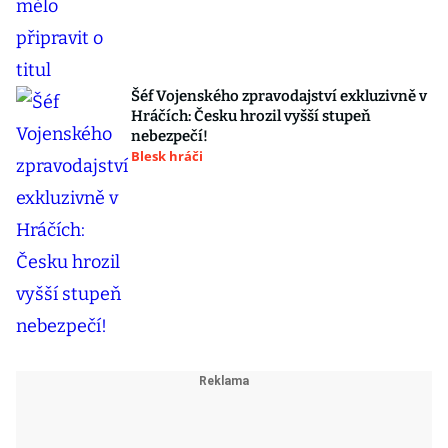
Šéf Vojenského zpravodajství exkluzivně v
Hráčích: Česku hrozil vyšší stupeň
nebezpečí!
Blesk hráči