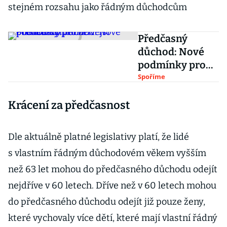
stejném rozsahu jako řádným důchodcům
Předčasný
důchod: Nové
podmínky pro
dřívější odchod
Spoříme
do penze v
Krácení za předčasnost
příkladech
Dle aktuálně platné legislativy platí, že lidé
s vlastním řádným důchodovém věkem vyšším
než 63 let mohou do předčasného důchodu odejít
nejdříve v 60 letech. Dříve než v 60 letech mohou
do předčasného důchodu odejít již pouze ženy,
které vychovaly více dětí, které mají vlastní řádný