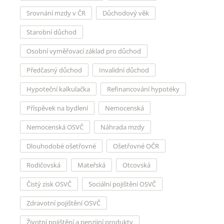
Srovnání mzdy v ČR
Důchodový věk
Starobní důchod
Osobní vyměřovací základ pro důchod
Předčasný důchod
Invalidní důchod
Hypoteční kalkulačka
Refinancování hypotéky
Příspěvek na bydlení
Nemocenská
Nemocenská OSVČ
Náhrada mzdy
Dlouhodobé ošetřovné
Ošetřovné OČR
Rodičovská
Mateřská
Otcovská
Čistý zisk OSVČ
Sociální pojištění OSVČ
Zdravotní pojištění OSVČ
Životní pojištění a penzijní produkty