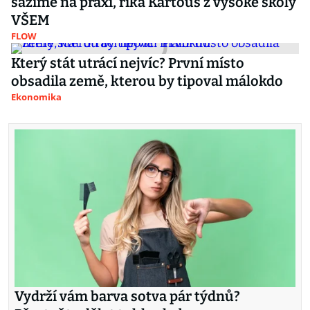
sázíme na praxi, říká Kartous z vysoké školy
VŠEM
FLOW
Který stát utrácí nejvíc? První místo
obsadila země, kterou by tipoval málokdo
Ekonomika
Vydrží vám barva sotva pár týdnů?