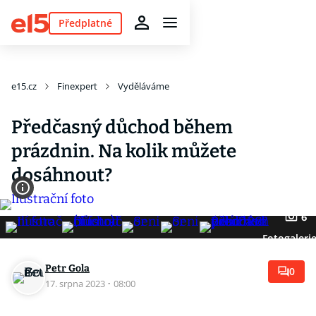
Předplatné
e15.cz
Finexpert
Vyděláváme
Předčasný důchod během
prázdnin. Na kolik můžete
dosáhnout?
6
Fotogaleri
Petr Gola
0
17. srpna 2023
·
08:00