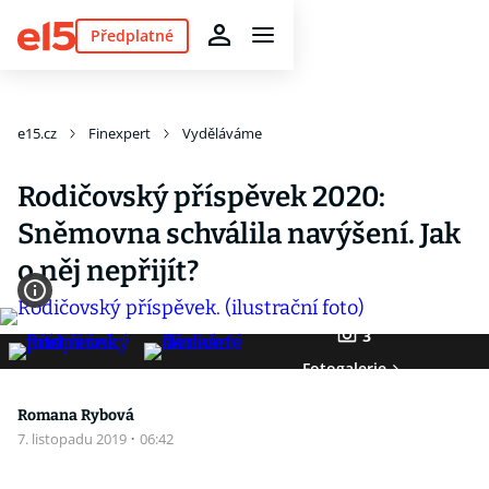
Předplatné
e15.cz
Finexpert
Vyděláváme
Rodičovský příspěvek 2020:
Sněmovna schválila navýšení. Jak
o něj nepřijít?
3
Fotogalerie
Romana Rybová
7. listopadu 2019
·
06:42