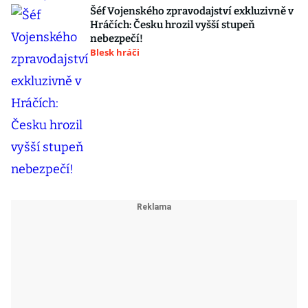
Šéf Vojenského zpravodajství exkluzivně v
Hráčích: Česku hrozil vyšší stupeň
nebezpečí!
Blesk hráči