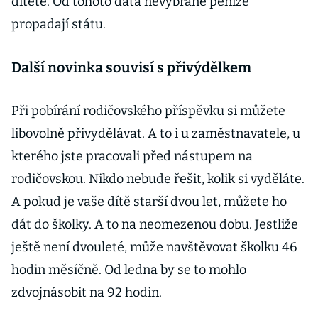
dítěte. Od tohoto data nevybrané peníze
propadají státu.
Další novinka souvisí s přivýdělkem
Při pobírání rodičovského příspěvku si můžete
libovolně přivydělávat. A to i u zaměstnavatele, u
kterého jste pracovali před nástupem na
rodičovskou. Nikdo nebude řešit, kolik si vyděláte.
A pokud je vaše dítě starší dvou let, můžete ho
dát do školky. A to na neomezenou dobu. Jestliže
ještě není dvouleté, může navštěvovat školku 46
hodin měsíčně. Od ledna by se to mohlo
zdvojnásobit na 92 hodin.