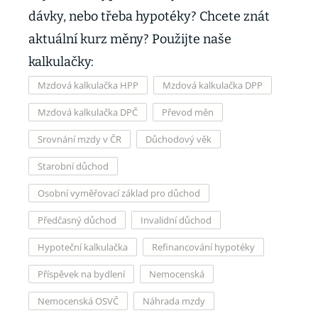
dávky, nebo třeba hypotéky? Chcete znát
aktuální kurz měny? Použijte naše
kalkulačky:
Mzdová kalkulačka HPP
Mzdová kalkulačka DPP
Mzdová kalkulačka DPČ
Převod měn
Srovnání mzdy v ČR
Důchodový věk
Starobní důchod
Osobní vyměřovací základ pro důchod
Předčasný důchod
Invalidní důchod
Hypoteční kalkulačka
Refinancování hypotéky
Příspěvek na bydlení
Nemocenská
Nemocenská OSVČ
Náhrada mzdy