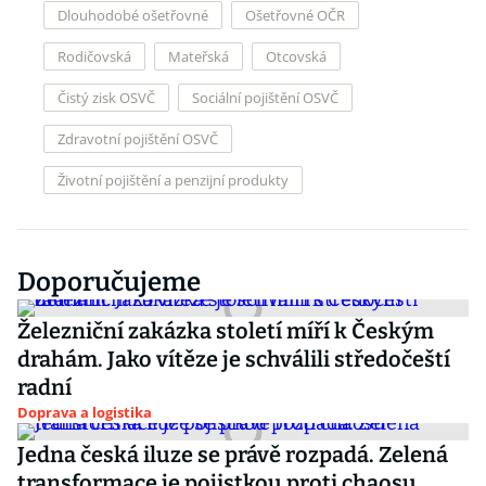
Dlouhodobé ošetřovné
Ošetřovné OČR
Rodičovská
Mateřská
Otcovská
Čistý zisk OSVČ
Sociální pojištění OSVČ
Zdravotní pojištění OSVČ
Životní pojištění a penzijní produkty
Doporučujeme
Železniční zakázka století míří k Českým
drahám. Jako vítěze je schválili středočeští
radní
Doprava a logistika
Jedna česká iluze se právě rozpadá. Zelená
transformace je pojistkou proti chaosu