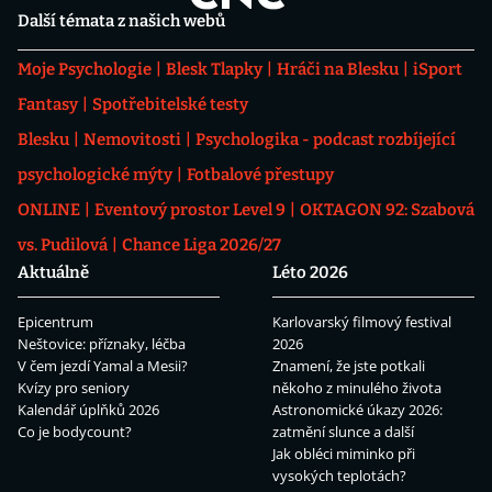
Další témata z našich webů
Moje Psychologie
Blesk Tlapky
Hráči na Blesku
iSport
Fantasy
Spotřebitelské testy
Blesku
Nemovitosti
Psychologika - podcast rozbíjející
psychologické mýty
Fotbalové přestupy
ONLINE
Eventový prostor Level 9
OKTAGON 92: Szabová
vs. Pudilová
Chance Liga 2026/27
Aktuálně
Léto 2026
Epicentrum
Karlovarský filmový festival
Neštovice: příznaky, léčba
2026
V čem jezdí Yamal a Mesii?
Znamení, že jste potkali
Kvízy pro seniory
někoho z minulého života
Kalendář úplňků 2026
Astronomické úkazy 2026:
Co je bodycount?
zatmění slunce a další
Jak obléci miminko při
vysokých teplotách?