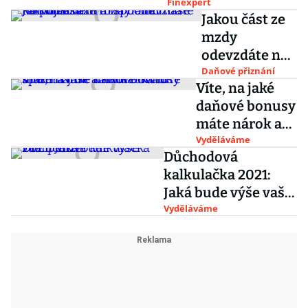
stát?
Finexpert
Jakou část ze
mzdy
odevzdáte na
pojistném a
Daňové přiznání
Víte, na jaké
na daních?
daňové bonusy
Pomůže vám
máte nárok a
to spočítat
kolik odvádíte
Vyděláváme
naše
Důchodová
státu? Naše
kalkulačka
kalkulačka 2021:
kalkulačka to
Jaká bude výše vaší
spočítá
penze?
Vyděláváme