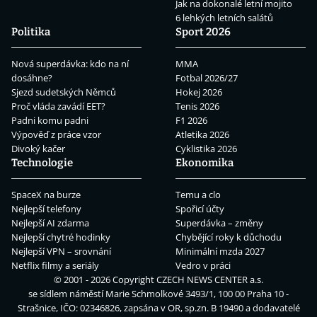
Jak na dokonalé letní mojito
6 lehkých letních salátů
Politika
Sport 2026
Nová superdávka: kdo na ní
MMA
dosáhne?
Fotbal 2026/27
Sjezd sudetských Němců
Hokej 2026
Proč vláda zavádí EET?
Tenis 2026
Padni komu padni
F1 2026
Výpověď z práce vzor
Atletika 2026
Divoký kačer
Cyklistika 2026
Technologie
Ekonomika
SpaceX na burze
Temu a clo
Nejlepší telefony
Spořicí účty
Nejlepší AI zdarma
Superdávka – změny
Nejlepší chytré hodinky
Chybějící roky k důchodu
Nejlepší VPN – srovnání
Minimální mzda 2027
Netflix filmy a seriály
Vedro v práci
© 2001 - 2026 Copyright
CZECH NEWS CENTER a.s.
se sídlem náměstí Marie Schmolkové 3493/1, 100 00 Praha 10 -
Strašnice, IČO: 02346826, zapsána v OR, sp.zn. B 19490 a dodavatelé