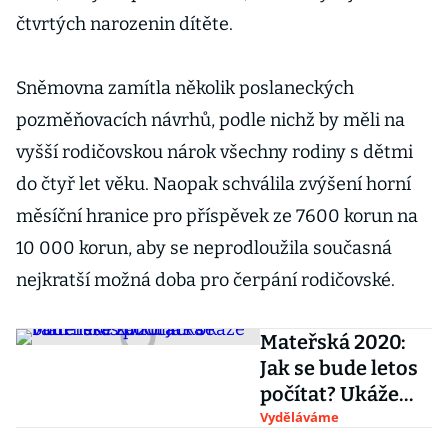
čtvrtých narozenin dítěte.
Sněmovna zamítla několik poslaneckých
pozměňovacích návrhů, podle nichž by měli na
vyšší rodičovskou nárok všechny rodiny s dětmi
do čtyř let věku. Naopak schválila zvýšení horní
měsíční hranice pro příspěvek ze 7600 korun na
10 000 korun, aby se neprodloužila současná
nejkratší možná doba pro čerpání rodičovské.
Mateřská 2020:
Jak se bude letos
počítat? Ukáže
vám naše
Vyděláváme
kalkulačka