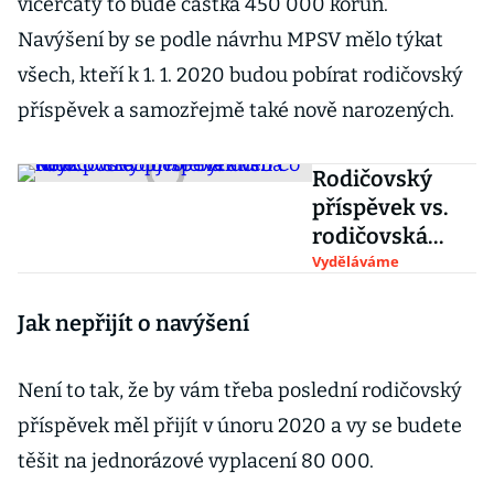
vícerčaty to bude částka 450 000 korun.
Navýšení by se podle návrhu MPSV mělo týkat
všech, kteří k 1. 1. 2020 budou pobírat rodičovský
příspěvek a samozřejmě také nově narozených.
Rodičovský
příspěvek vs.
rodičovská
dovolená aneb
Vyděláváme
Co když
potřebujete být
Jak nepřijít o navýšení
doma déle?
Není to tak, že by vám třeba poslední rodičovský
příspěvek měl přijít v únoru 2020 a vy se budete
těšit na jednorázové vyplacení 80 000.