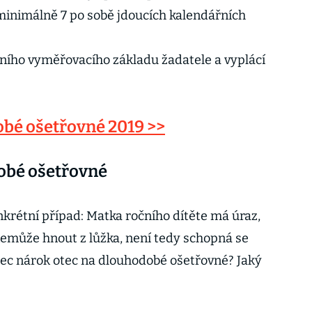
 minimálně 7 po sobě jdoucích kalendářních
nního vyměřovacího základu žadatele a vyplácí
bé ošetřovné 2019 >>
obé ošetřovné
nkrétní případ: Matka ročního dítěte má úraz,
emůže hnout z lůžka, není tedy schopná se
otec nárok otec na dlouhodobé ošetřovné? Jaký