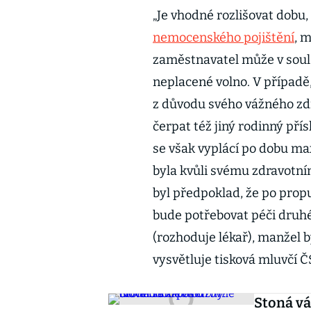
„Je vhodné rozlišovat dobu,
nemocenského pojištění
, 
zaměstnavatel může v soul
neplacené volno. V případě,
z důvodu svého vážného zdr
čerpat též jiný rodinný pří
se však vyplácí po dobu ma
byla kvůli svému zdravotní
byl předpoklad, že po prop
bude potřebovat péči druh
(rozhoduje lékař), manžel 
vysvětluje tisková mluvčí 
Stoná vá