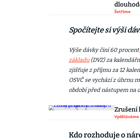
dlouhod
Šetříme
Spočítejte si výši dá
Výše dávky činí 60 procent
základu
(DVZ) za kalendářn
zjišťuje z příjmu za 12 ka
OSVČ se vychází z úhrnu m
období před nástupem na 
Zrušení 
Vyděláváme
Kdo rozhoduje o ná