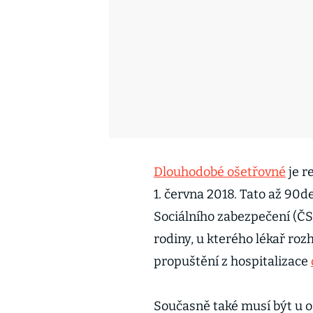
Dlouhodobé ošetřovné
je r
1. června 2018. Tato až 90d
Sociálního zabezpečení (ČS
rodiny, u kterého lékař roz
propuštění z hospitalizace
Současně také musí být u 