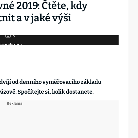
né 2019: Čtěte, kdy
it a v jaké výši
3
togalerie
dvíjí od denního vyměřovacího základu
ázově. Spočítejte si, kolik dostanete.