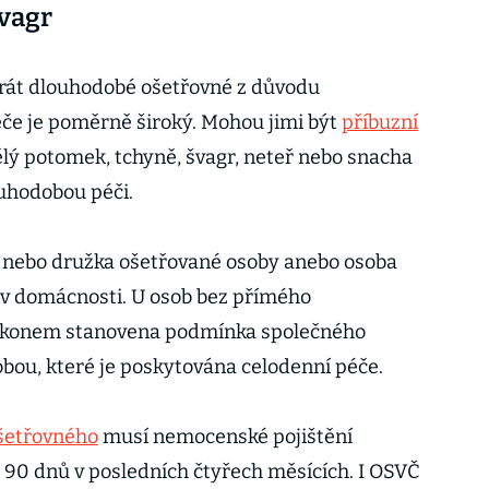
švagr
rát dlouhodobé ošetřovné z důvodu
če je poměrně široký. Mohou jimi být
příbuzní
lý potomek, tchyně, švagr, neteř nebo snacha
ouhodobou péči.
h nebo družka ošetřované osoby anebo osoba
u v domácnosti. U osob bez přímého
zákonem stanovena podmínka společného
obou, které je poskytována celodenní péče.
šetřovného
musí nemocenské pojištění
90 dnů v posledních čtyřech měsících. I OSVČ