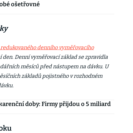
obé ošetřovné
vky
redukovaného denního vyměřovacího
í den. Denní vyměřovací základ se zpravidla
lendářních měsíců před nástupem na dávku. U
ěsíčních základů pojistného v rozhodném
dávku.
karenční doby: Firmy přijdou o 5 miliard
roku