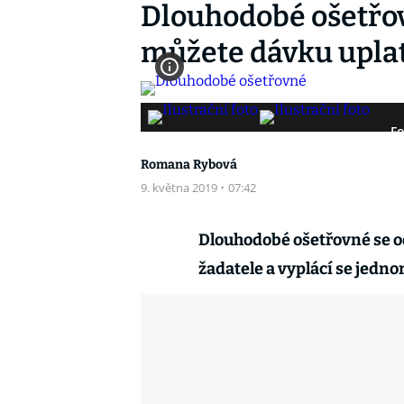
Dlouhodobé ošetřov
můžete dávku uplatn
Fo
Romana Rybová
9. května 2019
·
07:42
Dlouhodobé ošetřovné se o
žadatele a vyplácí se jednor