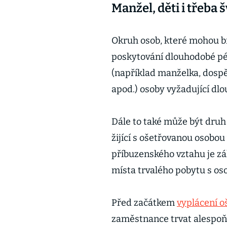
Manžel, děti i třeba 
Okruh osob, které mohou b
poskytování dlouhodobé pé
(například manželka, dospě
apod.) osoby vyžadující dl
Dále to také může být dru
žijící s ošetřovanou osobo
příbuzenského vztahu je 
místa trvalého pobytu s os
Před začátkem
vyplácení o
zaměstnance trvat alespoň 