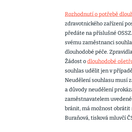
Rozhodnutí o potřebě dlou
zdravotnického zařízení po
předáte na příslušné OSSZ.
svému zaměstnanci souhlas
dlouhodobé péče. Zpravidla
Žádost o
dlouhodobé ošetř
souhlas udělit jen v případ
Neudělení souhlasu musí 
a důvody neudělení prokáza
zaměstnavatelem uvedené 
bránit, má možnost obrátit 
Buraňová, tisková mluvčí Č