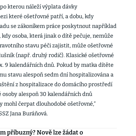
 po kterou náleží výplata dávky
mezi které ošetřovné patří, a dobu, kdy
adu se zákoníkem práce poskytnout například
 kdy osoba, která jinak o dítě pečuje, nemůže
avotního stavu péči zajistit, může ošetřovné
slušník (např. druhý rodič). Klasické ošetřovné
x. 9 kalendářních dnů. Pokud by matka dítěte
mu stavu alespoň sedm dní hospitalizována a
uštění z hospitalizace do domácího prostředí
é osoby alespoň 30 kalendářních dnů
by mohl čerpat dlouhodobé ošetřovné,“
ČSSZ Jana Buráňová.
m příbuzný? Nově lze žádat o