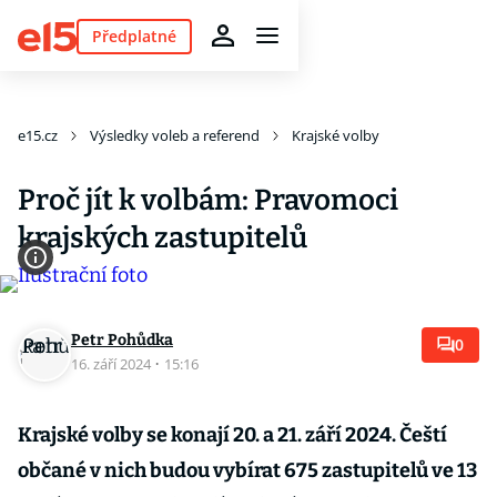
Předplatné
e15.cz
Výsledky voleb a referend
Krajské volby
Proč jít k volbám: Pravomoci
krajských zastupitelů
Petr Pohůdka
0
16. září 2024
·
15:16
Krajské volby se konají 20. a 21. září 2024. Čeští
občané v nich budou vybírat 675 zastupitelů ve 13