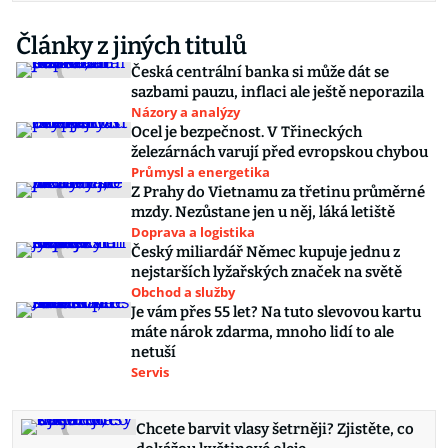
Články z jiných titulů
Česká centrální banka si může dát se
sazbami pauzu, inflaci ale ještě neporazila
Názory a analýzy
Ocel je bezpečnost. V Třineckých
železárnách varují před evropskou chybou
Průmysl a energetika
Z Prahy do Vietnamu za třetinu průměrné
mzdy. Nezůstane jen u něj, láká letiště
Doprava a logistika
Český miliardář Němec kupuje jednu z
nejstarších lyžařských značek na světě
Obchod a služby
Je vám přes 55 let? Na tuto slevovou kartu
máte nárok zdarma, mnoho lidí to ale
netuší
Servis
Chcete barvit vlasy šetrněji? Zjistěte, co