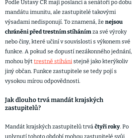
Podle Ústavy ČR mají poslanci a senátoři po dobu
mandátu imunitu, ale zastupitelé takovými
výsadami nedisponují. To znamená, že
nejsou
chráněni před trestním stíháním
za své výroky
nebo činy, které učiní v souvislosti s výkonem své
funkce. A pokud se dopustí nezákonného jednání,
mohou být
trestně stíháni
stejně jako kterýkoliv
jiný občan. Funkce zastupitele se tedy pojí s
vysokou mírou odpovědnosti.
Jak dlouho trvá mandát krajských
zastupitelů?
Mandát krajských zastupitelů trvá
čtyři roky
. Po
uplynutí tohoto období mohou zastupitelé svůj