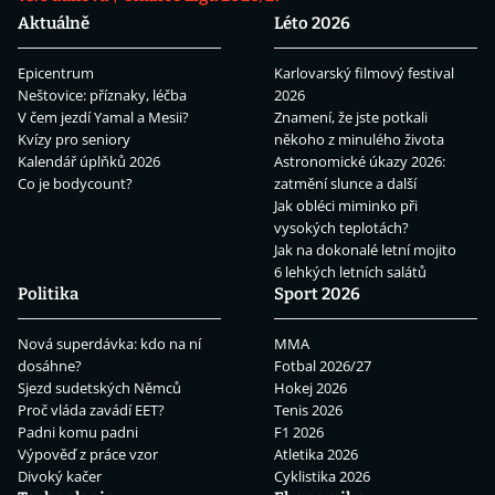
Aktuálně
Léto 2026
Epicentrum
Karlovarský filmový festival
Neštovice: příznaky, léčba
2026
V čem jezdí Yamal a Mesii?
Znamení, že jste potkali
Kvízy pro seniory
někoho z minulého života
Kalendář úplňků 2026
Astronomické úkazy 2026:
Co je bodycount?
zatmění slunce a další
Jak obléci miminko při
vysokých teplotách?
Jak na dokonalé letní mojito
6 lehkých letních salátů
Politika
Sport 2026
Nová superdávka: kdo na ní
MMA
dosáhne?
Fotbal 2026/27
Sjezd sudetských Němců
Hokej 2026
Proč vláda zavádí EET?
Tenis 2026
Padni komu padni
F1 2026
Výpověď z práce vzor
Atletika 2026
Divoký kačer
Cyklistika 2026