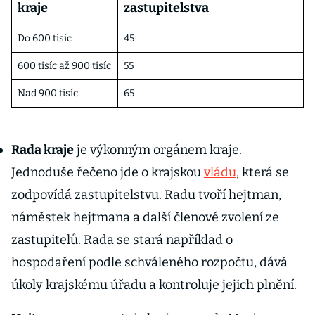
kraje
zastupitelstva
Do 600 tisíc
45
600 tisíc až 900 tisíc
55
Nad 900 tisíc
65
Rada kraje
je výkonným orgánem kraje.
Jednoduše řečeno jde o krajskou
vládu
, která se
zodpovídá zastupitelstvu. Radu tvoří hejtman,
náměstek hejtmana a další členové zvolení ze
zastupitelů. Rada se stará například o
hospodaření podle schváleného rozpočtu, dává
úkoly krajskému úřadu a kontroluje jejich plnění.