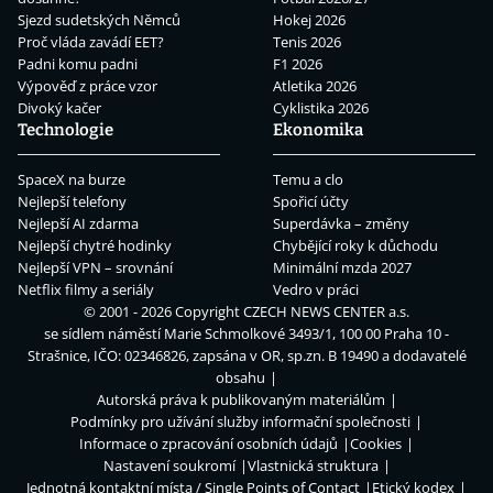
Sjezd sudetských Němců
Hokej 2026
Proč vláda zavádí EET?
Tenis 2026
Padni komu padni
F1 2026
Výpověď z práce vzor
Atletika 2026
Divoký kačer
Cyklistika 2026
Technologie
Ekonomika
SpaceX na burze
Temu a clo
Nejlepší telefony
Spořicí účty
Nejlepší AI zdarma
Superdávka – změny
Nejlepší chytré hodinky
Chybějící roky k důchodu
Nejlepší VPN – srovnání
Minimální mzda 2027
Netflix filmy a seriály
Vedro v práci
© 2001 - 2026 Copyright
CZECH NEWS CENTER a.s.
se sídlem náměstí Marie Schmolkové 3493/1, 100 00 Praha 10 -
Strašnice, IČO: 02346826, zapsána v OR, sp.zn. B 19490 a dodavatelé
obsahu
Autorská práva k publikovaným materiálům
Podmínky pro užívání služby informační společnosti
Informace o zpracování osobních údajů
Cookies
Nastavení soukromí
Vlastnická struktura
Jednotná kontaktní místa / Single Points of Contact
Etický kodex