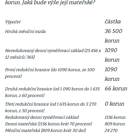
korun. Jaká bude výše její mateřské?
částka
Výpočet
36 500
Hrubá měsíční mzda
korun
1090
Neredukovaný denní vyměřovací základ (25 456 x
12 měsíců/ 365)
korun
1090
První redukční hranice
(do 1090 korun, ze 100
procent)
korun
66 korun
Druhá redukční hranice (od 1 090 korun do 1 635
korun, z 60 procent)
0 korun
Třetí redukční hranice (od 1 635 korun do 3 270
korun, z 30 procent)
Redukovaný denní vyměřovací základ
1156 korun
Denní mateřská (1156 korun krát 70 procent)
809 korun
Měsíční mateřská (809 korun krát 30 dní)
24 270