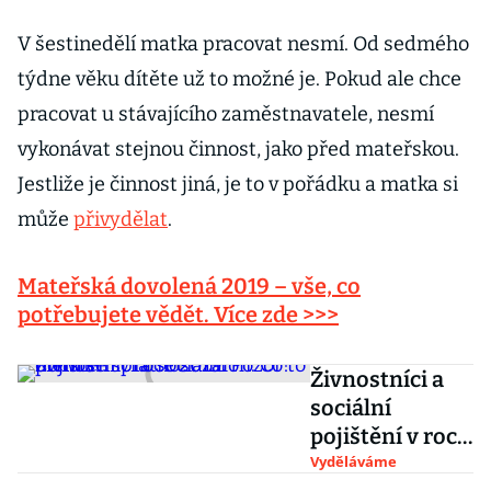
V šestinedělí matka pracovat nesmí. Od sedmého
týdne věku dítěte už to možné je. Pokud ale chce
pracovat u stávajícího zaměstnavatele, nesmí
vykonávat stejnou činnost, jako před mateřskou.
Jestliže je činnost jiná, je to v pořádku a matka si
může
přivydělat
.
Mateřská dovolená 2019 – vše, co
potřebujete vědět. Více zde >>>
Živnostníci a
sociální
pojištění v roce
2019: Pozor!
Vyděláváme