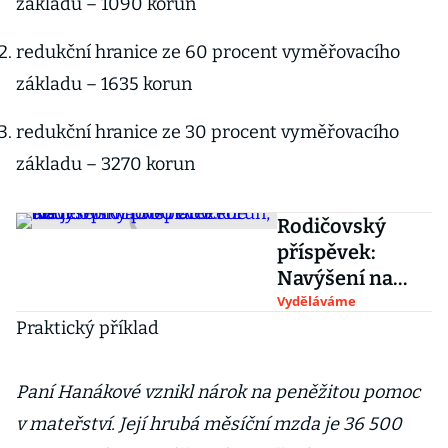
základu – 1090 korun
redukční hranice ze 60 procent vyměřovacího
základu – 1635 korun
redukční hranice ze 30 procent vyměřovacího
základu – 3270 korun
Rodičovský
příspěvek:
Navýšení na
300 000 korun,
Vyděláváme
Praktický příklad
ale jen pro nově
narozené děti
Paní Hanákové vznikl nárok na peněžitou pomoc
v mateřství. Její hrubá měsíční mzda je 36 500