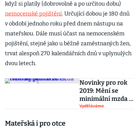
když si platily (dobrovolně a po určitou dobu)
nemocenské pojištění
. Určující dobou je 180 dnů
v období jednoho roku před dnem nástupu na
mateřskou. Dále musí účast na nemocenském
pojištění, stejně jako u běžně zaměstnaných žen,
trvat alespoň 270 kalendářních dnů v uplynulých
dvou letech.
Novinky pro rok
2019: Mění se
minimální mzda či
zálohy pro OSVČ
Vyděláváme
Mateřská i pro otce