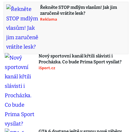
Řekněte STOP mdlým vlasům! Jak jim
zaručeně vrátíte lesk?
Reklama
Nový sportovní kanál křtili slávisti i
Procházka. Co bude Prima Sport vysílat?
iSport.cz
GTA 6 dostane ještě v srpnu nové záběry.