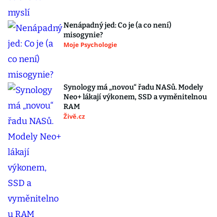
Nenápadný jed: Co je (a co není)
misogynie?
Moje Psychologie
Synology má „novou“ řadu NASů. Modely
Neo+ lákají výkonem, SSD a vyměnitelnou
RAM
Živě.cz