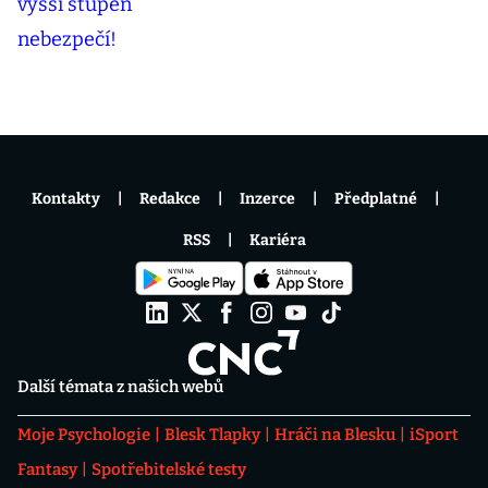
Kontakty
Redakce
Inzerce
Předplatné
RSS
Kariéra
Další témata z našich webů
Moje Psychologie
Blesk Tlapky
Hráči na Blesku
iSport
Fantasy
Spotřebitelské testy