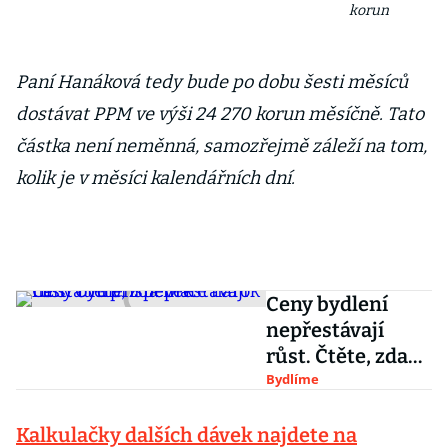
korun
Paní Hanáková tedy bude po dobu šesti měsíců
dostávat PPM ve výši 24 270 korun měsíčně. Tato
částka není neměnná, samozřejmě záleží na tom,
kolik je v měsíci kalendářních dní.
Ceny bydlení
nepřestávají
růst. Čtěte, zda
máte nárok na
Bydlíme
státní příspěvek
Kalkulačky dalších dávek najdete na