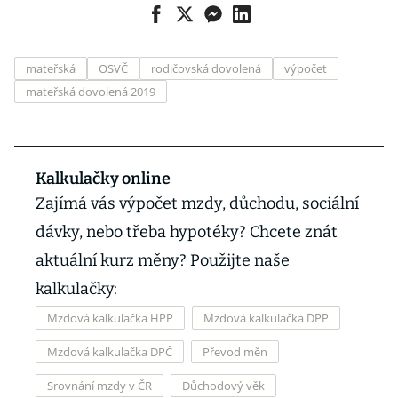
Mění se
splatnost
záloh. Co to
mateřská
OSVČ
rodičovská dovolená
ovlivní?
výpočet
mateřská dovolená 2019
Kalkulačky online
Zajímá vás výpočet mzdy, důchodu, sociální
dávky, nebo třeba hypotéky? Chcete znát
aktuální kurz měny? Použijte naše
kalkulačky:
Mzdová kalkulačka HPP
Mzdová kalkulačka DPP
Mzdová kalkulačka DPČ
Převod měn
Srovnání mzdy v ČR
Důchodový věk