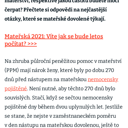
mateřství, respektive jakou částku budete moci
čerpat? Přečtete si odpovědi na nejčastější
otázky, které se mateřské dovolené týkají.
Mateřská 2021: Víte jak se bude letos
počítat? >>>
Na zhruba půlroční peněžitou pomoc v mateřství
(PPM) mají nárok ženy, které byly po dobu 270
dnů před nástupem na mateřskou
nemocensky
pojištěné
. Není nutné, aby těchto 270 dnů bylo
souvislých. Stačí, když se sečtou nemocensky
pojištěné dny během dvou uplynulých let. Jestliže
se stane, že nejste v zaměstnaneckém poměru
v den nástupu na mateřskou dovolenou, ještě to