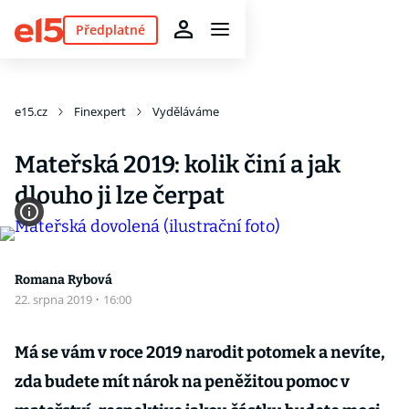
Předplatné
e15.cz
Finexpert
Vyděláváme
Mateřská 2019: kolik činí a jak
dlouho ji lze čerpat
Romana Rybová
22. srpna 2019
·
16:00
Má se vám v roce 2019 narodit potomek a nevíte,
zda budete mít nárok na peněžitou pomoc v