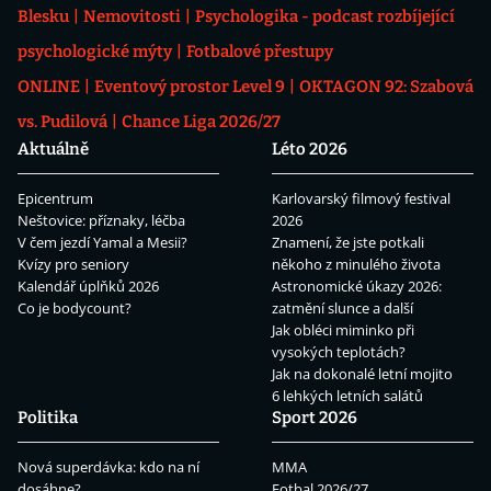
Blesku
Nemovitosti
Psychologika - podcast rozbíjející
psychologické mýty
Fotbalové přestupy
ONLINE
Eventový prostor Level 9
OKTAGON 92: Szabová
vs. Pudilová
Chance Liga 2026/27
Aktuálně
Léto 2026
Epicentrum
Karlovarský filmový festival
Neštovice: příznaky, léčba
2026
V čem jezdí Yamal a Mesii?
Znamení, že jste potkali
Kvízy pro seniory
někoho z minulého života
Kalendář úplňků 2026
Astronomické úkazy 2026:
Co je bodycount?
zatmění slunce a další
Jak obléci miminko při
vysokých teplotách?
Jak na dokonalé letní mojito
6 lehkých letních salátů
Politika
Sport 2026
Nová superdávka: kdo na ní
MMA
dosáhne?
Fotbal 2026/27