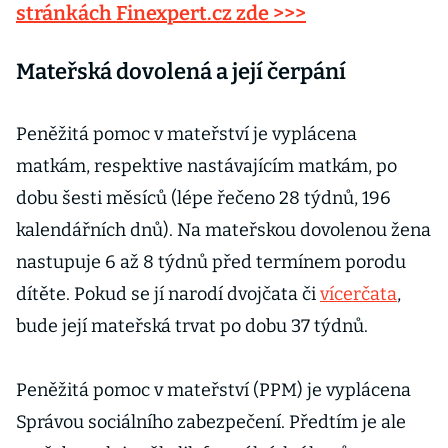
stránkách Finexpert.cz zde >>>
Mateřská dovolená a její čerpání
Peněžitá pomoc v mateřství je vyplácena
matkám, respektive nastávajícím matkám, po
dobu šesti měsíců (lépe řečeno 28 týdnů, 196
kalendářních dnů). Na mateřskou dovolenou žena
nastupuje 6 až 8 týdnů před termínem porodu
dítěte. Pokud se jí narodí dvojčata či
vícerčata
,
bude její mateřská trvat po dobu 37 týdnů.
Peněžitá pomoc v mateřství (PPM) je vyplácena
Správou sociálního zabezpečení. Předtím je ale