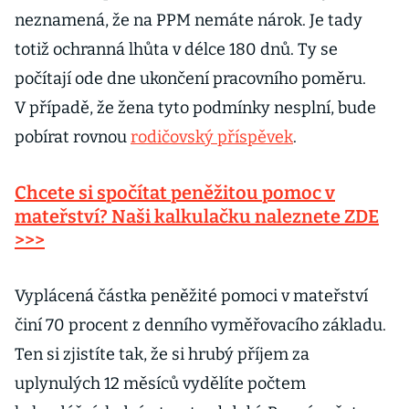
neznamená, že na PPM nemáte nárok. Je tady
totiž ochranná lhůta v délce 180 dnů. Ty se
počítají ode dne ukončení pracovního poměru.
V případě, že žena tyto podmínky nesplní, bude
pobírat rovnou
rodičovský příspěvek
.
Chcete si spočítat peněžitou pomoc v
mateřství? Naši kalkulačku naleznete ZDE
>>>
Vyplácená částka peněžité pomoci v mateřství
činí 70 procent z denního vyměřovacího základu.
Ten si zjistíte tak, že si hrubý příjem za
uplynulých 12 měsíců vydělíte počtem