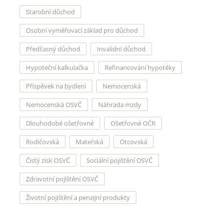
Starobní důchod
Osobní vyměřovací základ pro důchod
Předčasný důchod
Invalidní důchod
Hypoteční kalkulačka
Refinancování hypotéky
Příspěvek na bydlení
Nemocenská
Nemocenská OSVČ
Náhrada mzdy
Dlouhodobé ošetřovné
Ošetřovné OČR
Rodičovská
Mateřská
Otcovská
Čistý zisk OSVČ
Sociální pojištění OSVČ
Zdravotní pojištění OSVČ
Životní pojištění a penzijní produkty