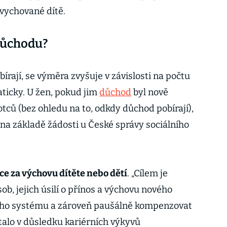
vychované dítě.
 důchodu?
írají, se výměra zvyšuje v závislosti na počtu
ticky. U žen, pokud jim
důchod
byl nově
 otců (bez ohledu na to, odkdy důchod pobírají),
na základě žádosti u České správy sociálního
e za výchovu dítěte nebo dětí
. „Cílem je
ob, jejich úsilí o přínos a výchovu nového
ého systému a zároveň paušálně kompenzovat
talo v důsledku kariérních výkyvů