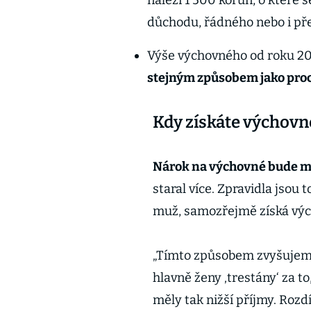
náleží 1 500 korun, o které 
důchodu, řádného nebo i př
Výše výchovného od roku 20
stejným způsobem jako pro
Kdy získáte výchovn
Nárok na výchovné bude mí
staral více. Zpravidla jsou 
muž, samozřejmě získá výc
„Tímto způsobem zvyšuje
hlavně ženy ‚trestány‘ za t
měly tak nižší příjmy. Roz