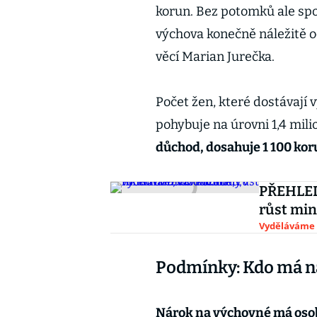
korun. Bez potomků ale sp
výchova konečně náležitě oc
věcí Marian Jurečka.
Počet žen, které dostávají
pohybuje na úrovni 1,4 mili
důchod, dosahuje 1 100 kor
PŘEHLEDN
růst mi
Vyděláváme
Podmínky: Kdo má n
Nárok na výchovné má osoba