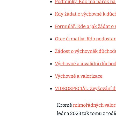
Podmínky: Kdo má nárok na
Kdy žádat o výchovné k důc
Formulář: Kde a jak žádat o
Otec či matka: Kdo nedosta
Žádost o výchovnék důchodu
Výchovné a invalidní důcho
Výchovné a valorizace
VIDEOSPECIÁL: Zvyšování d
Kromě
mimořádných valori
ledna 2023 tak tomu z rodič