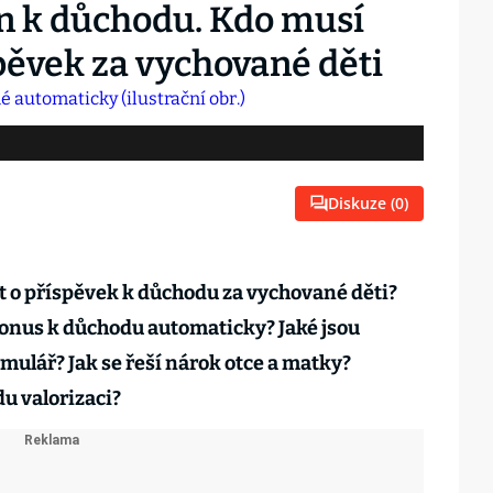
n k důchodu. Kdo musí
pěvek za vychované děti
Diskuze (
0
)
t o příspěvek k důchodu za vychované děti?
onus k důchodu automaticky? Jaké jsou
ulář? Jak se řeší nárok otce a matky?
u valorizaci?