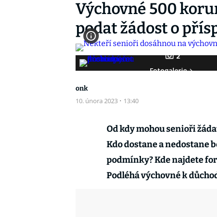
Výchovné 500 koru
podat žádost o přís
2
Fotogalerie
onk
10. února 2023
·
13:40
Od kdy mohou senioři žáda
Kdo dostane a nedostane b
podmínky? Kde najdete form
Podléhá výchovné k důchod