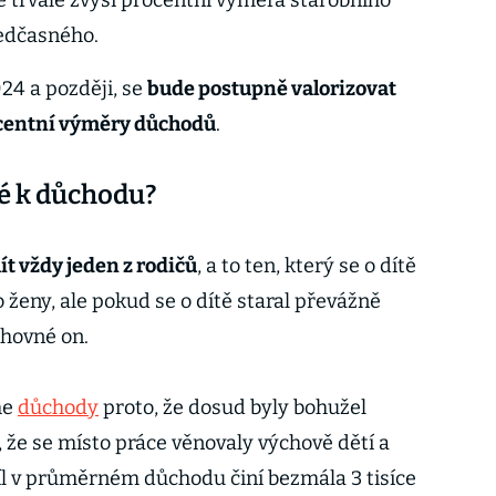
se trvale zvýší procentní výměra starobního
edčasného.
24 a později, se
bude postupně valorizovat
centní výměry důchodů
.
é k důchodu?
t vždy jeden z rodičů
, a to ten, který se o dítě
to ženy, ale pokud se o dítě staral převážně
hovné on.
me
důchody
proto, že dosud byly bohužel
o, že se místo práce věnovaly výchově dětí a
díl v průměrném důchodu činí bezmála 3 tisíce