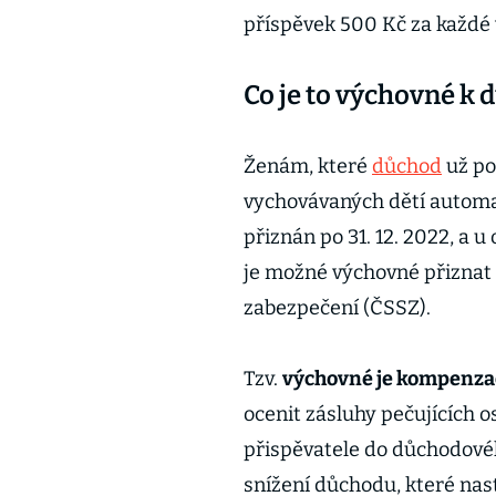
příspěvek 500 Kč za každé 
Co je to výchovné k
Ženám, které
důchod
už pob
vychovávaných dětí automa
přiznán po 31. 12. 2022, a u
je možné výchovné přiznat 
zabezpečení (ČSSZ).
Tzv.
výchovné je kompenzac
ocenit zásluhy pečujících os
přispěvatele do důchodov
snížení důchodu, které nas