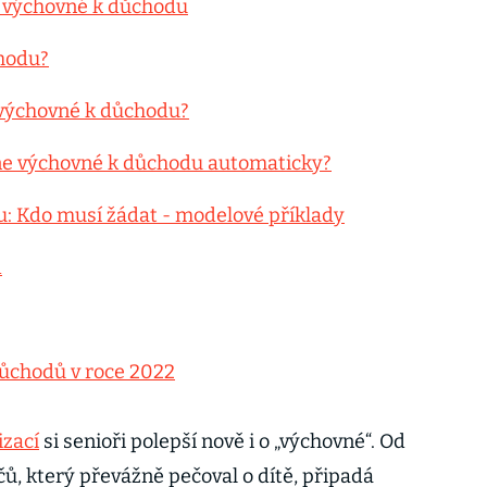
 výchovné k důchodu
hodu?
 výchovné k důchodu?
ne výchovné k důchodu automaticky?
: Kdo musí žádat - modelové příklady
d
ůchodů v roce 2022
zací
si senioři polepší nově i o „výchovné“. Od
ů, který převážně pečoval o dítě, připadá