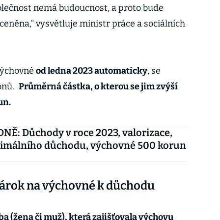
olečnost nemá budoucnost, a proto bude
eněna,“ vysvětluje ministr práce a sociálních
 výchovné
od ledna 2023 automaticky
, se
onů.
Průměrná částka, o kterou se jim zvýší
un.
Ě: Důchody v roce 2023, valorizace,
nimálního důchodu, výchovné 500 korun
árok na výchovné k důchodu
 (žena či muž), která zajišťovala výchovu