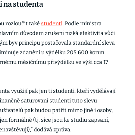
i na studenta
u rozloučit také
studenti
. Podle ministra
 hlavním důvodem zrušení nízká efektivita vůči
ým byv principu postačovala standardní sleva
eliminuje zdanění u výdělku 205 600 korun
rnému měsíčnímu přivýdělku ve výši cca 17
ta využijí pak jen ti studenti, kteří vydělávají
finančně saturovaní studenti tuto slevu
uživatelů pak budou patřit mimo jiné i osoby,
en formálně (tj. sice jsou ke studiu zapsaní,
nenavštěvují),” dodává zpráva.