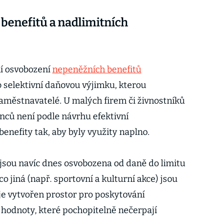
benefitů a nadlimitních
ní osvobození
nepeněžních benefitů
 o selektivní daňovou výjimku, kterou
 zaměstnavatelé. U malých firem či živnostníků
ů není podle návrhu efektivní
enefity tak, aby byly využity naplno.
jsou navíc dnes osvobozena od daně do limitu
o jiná (např. sportovní a kulturní akce) jsou
. je vytvořen prostor pro poskytování
hodnoty, které pochopitelně nečerpají