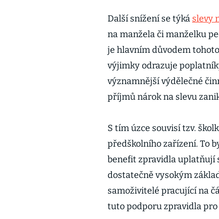
Další snížení se týká
slevy 
na manžela či manželku peču
je hlavním důvodem tohoto 
výjimky odrazuje poplatník
významnější výdělečné činno
příjmů nárok na slevu zani
S tím úzce souvisí tzv. ško
předškolního zařízení. To by
benefit zpravidla uplatňují
dostatečně vysokým základ
samoživitelé pracující na č
tuto podporu zpravidla pro 