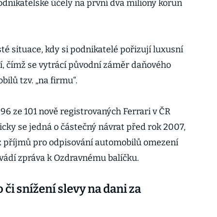
dnikatelské účely na první dva miliony korun
 situace, kdy si podnikatelé pořizují luxusní
, čímž se vytrácí původní záměr daňového
lů tzv. „na firmu“.
96 ze 101 nově registrovaných Ferrari v ČR
icky se jedná o částečný návrat před rok 2007,
i z příjmů pro odpisování automobilů omezení
 uvádí zpráva k Ozdravnému balíčku.
či snížení slevy na dani za