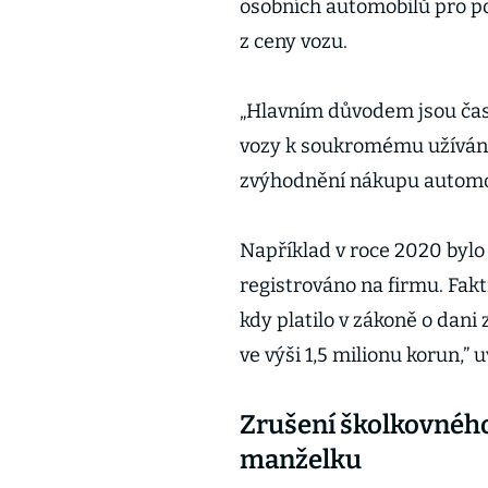
osobních automobilů pro po
z ceny vozu.
„Hlavním důvodem jsou časté
vozy k soukromému užívání
zvýhodnění nákupu automobi
Například v roce 2020 bylo 
registrováno na firmu. Fakt
kdy platilo v zákoně o dan
ve výši 1,5 milionu korun,”
Zrušení školkovného 
manželku