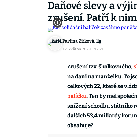
Daňové slevy a výj
zrušení. Patří k nim
,
Pavlína Zítková
lig
12. května 2023
·
12:21
Zrušení tzv. školkovného,
s
na dani na manželku. To js
celkových 22, které se vlád
balíčku
. Ten by měl společ
snížení schodku státního ro
dalších 53,4 miliardy korun
obsahuje?