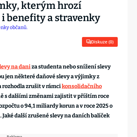
imky, kterým hrozí
 i benefity a stravenky
Diskuze (
0
)
levy na dani
za studenta nebo snížení slevy
ou jen některé daňové slevy a výjimky z
a rozhodla zrušit v rámci
konsolidačního
ně s dalšími změnami zajistit v příštím roce
zpočtu o 94,1 miliardy korun a v roce 2025 o
. Jaké další zrušené slevy na daních balíček