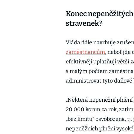
Konec nepeněžitých 
stravenek?
Vláda dále navrhuje zruše
zaměstnancům
, neboť jde
efektivněji uplatňují větší
s malým počtem zaměstnanc
administrovat tyto daňové b
„Některá nepeněžní plnění 
20 000 korun za rok, zatímc
„bez limitu“ osvobozena, tj
nepeněžních plnění vysoké 