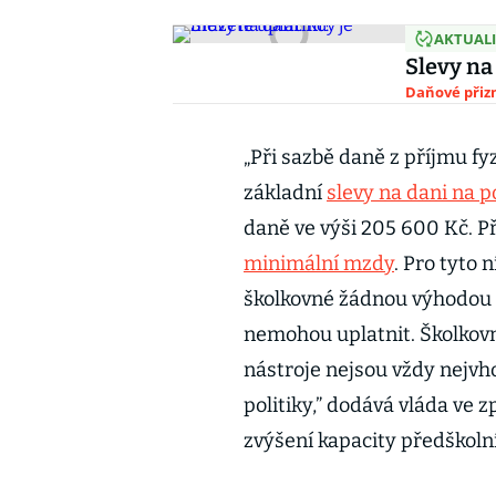
AKTUAL
Slevy na
Daňové přiz
„Při sazbě daně z příjmu f
základní
slevy na dani na p
daně ve výši 205 600 Kč. P
minimální mzdy
. Pro tyto
školkovné žádnou výhodou n
nemohou uplatnit. Školkov
nástroje nejsou vždy nejvh
politiky,” dodává vláda ve z
zvýšení kapacity předškolní