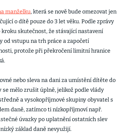
na manželku
, která se nově bude omezovat jen
jící o dítě pouze do 3 let věku. Podle zprávy
kroku skutečnost, že stávající nastavení
y od vstupu na trh práce a započetí
sti, protože při překročení limitní hranice
ká.
lkovné nebo sleva na dani za umístění dítěte do
 se mělo zrušit úplně, jelikož podle vlády
 středně a vysokopříjmové skupiny obyvatel s
em daně, zatímco ti nízkopříjmoví např.
ástečné úvazky po uplatnění ostatních slev
nízký základ daně nevyužijí.