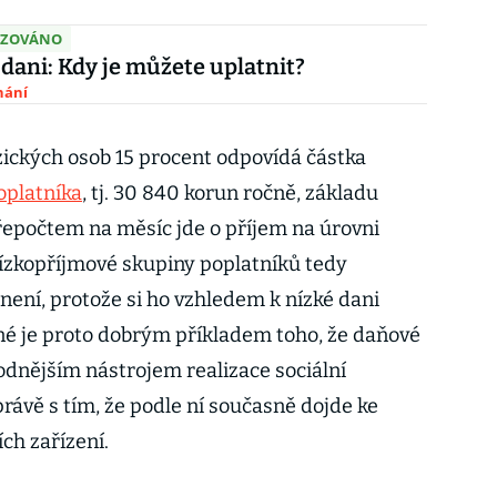
IZOVÁNO
 dani: Kdy je můžete uplatnit?
nání
yzických osob 15 procent odpovídá částka
oplatníka
, tj. 30 840 korun ročně, základu
řepočtem na měsíc jde o příjem na úrovni
 nízkopříjmové skupiny poplatníků tedy
ení, protože si ho vzhledem k nízké dani
né je proto dobrým příkladem toho, že daňové
odnějším nástrojem realizace sociální
právě s tím, že podle ní současně dojde ke
ch zařízení.