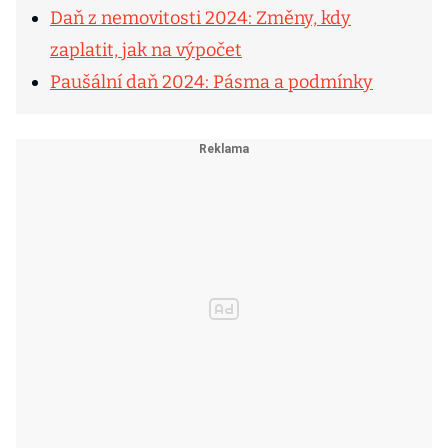
Daň z nemovitosti 2024: Změny, kdy
zaplatit, jak na výpočet
Paušální daň 2024: Pásma a podmínky