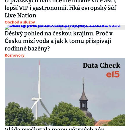
U pražských hal chceme hlavně více akcí,
lepší VIP i gastronomii, říká evropský šéf
Live Nation
Obchod a služby
Děsivý pohled na českou krajinu. Proč v
Česku mizí voda a jak k tomu přispívají
rodinné bazény?
Rozhovory
Vláda proškrtala mapu větrných zón.