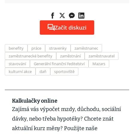
Začít diskuzi
benefity
práce
stravenky
zaměstnanec
zaměstnanecké benefity
zaměstnání
zaměstnavatel
stavování
Generální finanční ředitelství
Mazars
kulturní akce
daň
sportoviště
Kalkulačky online
Zajímá vás výpočet mzdy, důchodu, sociální
dávky, nebo třeba hypotéky? Chcete znát
aktuální kurz měny? Použijte naše