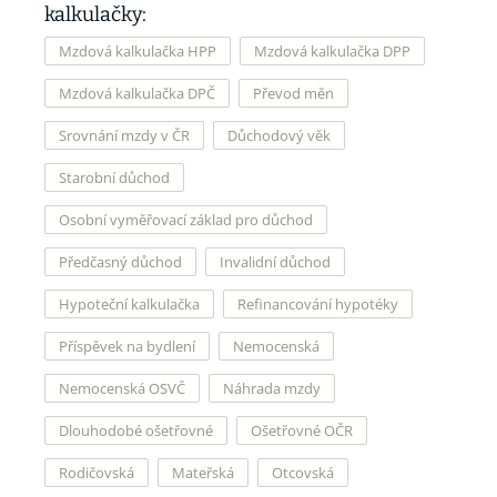
kalkulačky:
Mzdová kalkulačka HPP
Mzdová kalkulačka DPP
Mzdová kalkulačka DPČ
Převod měn
Srovnání mzdy v ČR
Důchodový věk
Starobní důchod
Osobní vyměřovací základ pro důchod
Předčasný důchod
Invalidní důchod
Hypoteční kalkulačka
Refinancování hypotéky
Příspěvek na bydlení
Nemocenská
Nemocenská OSVČ
Náhrada mzdy
Dlouhodobé ošetřovné
Ošetřovné OČR
Rodičovská
Mateřská
Otcovská