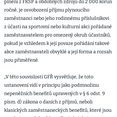
plnění z FKSP a obdobných zdrojů do 2 000 korun
ročně, je osvobození příjmu plynoucího
zaměstnanci nebo jeho rodinnému příslušníkovi
z účasti na sportovní nebo kulturní akci pořádané
zaměstnavatelem pro omezený okruh účastníků,
pokud je vzhledem k její povaze pořádání takové
akce zaměstnavateli obvyklé a její forma a rozsah
jsou přiměřené.
„V této souvislosti GFŘ vysvětluje, že toto
ustanovení vidí v principu jako podmnožinu
nepeněžních benefitů upravených v § 6 odst. 9
písm. d) zákona o daních z příjmů, neboli
klasických zaměstnaneckých benefitů, které jsou