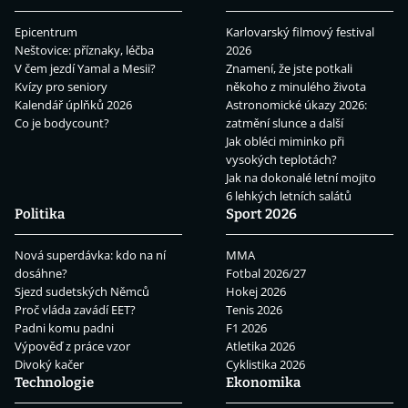
Epicentrum
Karlovarský filmový festival
Neštovice: příznaky, léčba
2026
V čem jezdí Yamal a Mesii?
Znamení, že jste potkali
Kvízy pro seniory
někoho z minulého života
Kalendář úplňků 2026
Astronomické úkazy 2026:
Co je bodycount?
zatmění slunce a další
Jak obléci miminko při
vysokých teplotách?
Jak na dokonalé letní mojito
6 lehkých letních salátů
Politika
Sport 2026
Nová superdávka: kdo na ní
MMA
dosáhne?
Fotbal 2026/27
Sjezd sudetských Němců
Hokej 2026
Proč vláda zavádí EET?
Tenis 2026
Padni komu padni
F1 2026
Výpověď z práce vzor
Atletika 2026
Divoký kačer
Cyklistika 2026
Technologie
Ekonomika