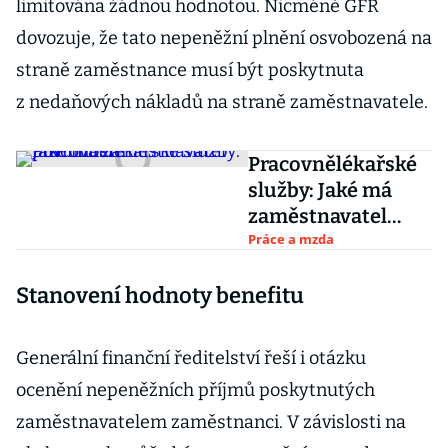
limitována žádnou hodnotou. Nicméně GFŘ
dovozuje, že tato nepeněžní plnění osvobozená na
straně zaměstnance musí být poskytnuta
z nedaňových nákladů na straně zaměstnavatele.
Pracovnělékařské
služby: Jaké má
zaměstnavatel
povinnosti?
Práce a mzda
Stanovení hodnoty benefitu
Generální finanční ředitelství řeší i otázku
ocenění nepeněžních příjmů poskytnutých
zaměstnavatelem zaměstnanci. V závislosti na