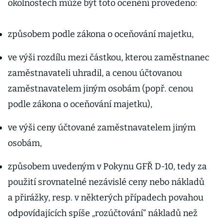
okolnostech může být toto ocenění provedeno:
způsobem podle zákona o oceňování majetku,
ve výši rozdílu mezi částkou, kterou zaměstnanec
zaměstnavateli uhradil, a cenou účtovanou
zaměstnavatelem jiným osobám (popř. cenou
podle zákona o oceňování majetku),
ve výši ceny účtované zaměstnavatelem jiným
osobám,
způsobem uvedeným v Pokynu GFŘ D-10, tedy za
použití srovnatelné nezávislé ceny nebo nákladů
a přirážky, resp. v některých případech povahou
odpovídajících spíše „rozúčtování“ nákladů než