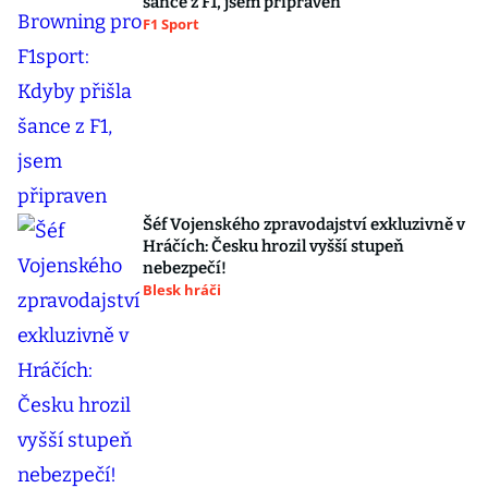
šance z F1, jsem připraven
F1 Sport
Šéf Vojenského zpravodajství exkluzivně v
Hráčích: Česku hrozil vyšší stupeň
nebezpečí!
Blesk hráči