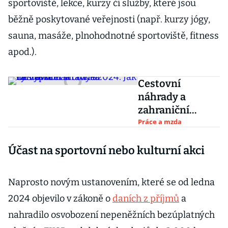
sportoviště, lekce, kurzy či služby, které jsou
běžně poskytované veřejnosti (např. kurzy jógy,
sauna, masáže, plnohodnotné sportoviště, fitness
apod.).
Cestovní
náhrady a
zahraniční
stravné 2024:
Práce a mzda
Jak na výpočet a
Účast na sportovní nebo kulturní akci
co říká vyhláška
Naprosto novým ustanovením, které se od ledna
2024 objevilo v zákoně o
daních z příjmů
a
nahradilo osvobození nepeněžních bezúplatných