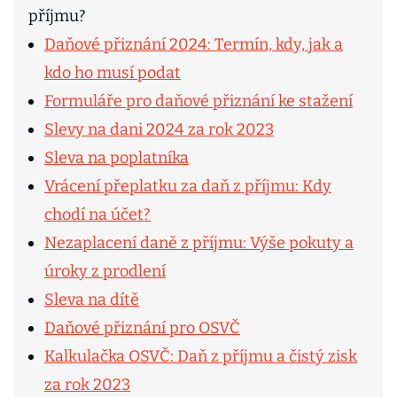
příjmu?
Daňové přiznání 2024: Termín, kdy, jak a
kdo ho musí podat
Formuláře pro daňové přiznání ke stažení
Slevy na dani 2024 za rok 2023
Sleva na poplatníka
Vrácení přeplatku za daň z příjmu: Kdy
chodí na účet?
Nezaplacení daně z příjmu: Výše pokuty a
úroky z prodlení
Sleva na dítě
Daňové přiznání pro OSVČ
Kalkulačka OSVČ: Daň z příjmu a čistý zisk
za rok 2023