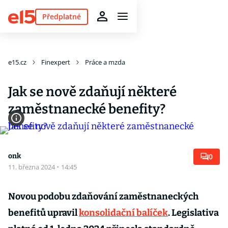
Předplatné
e15.cz
Finexpert
Práce a mzda
Jak se nově zdaňují některé
zaměstnanecké benefity?
onk
0
11. března 2024
·
14:45
Novou podobu zdaňování zaměstnaneckých
benefitů upravil
konsolidační balíček
. Legislativa